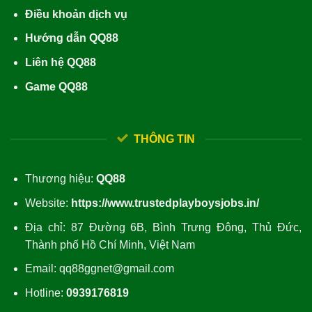
Điều khoản dịch vụ
Hướng dẫn QQ88
Liên hệ QQ88
Game QQ88
THÔNG TIN
Thương hiệu:
QQ88
Website:
https://www.trustedplayboysjobs.in/
Địa chỉ: 87 Đường 6B, Bình Trưng Đông, Thủ Đức,
Thành phố Hồ Chí Minh, Việt Nam
Email: qq88ggnet@gmail.com
Hotline:
0939176819