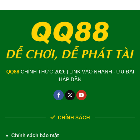
QQ88
CHÍNH THỨC 2026 | LINK VÀO NHANH - ƯU ĐÃI
HẤP DẪN
CHÍNH SÁCH
Chính sách bảo mật