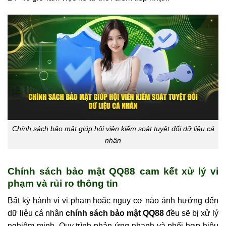
Chính sách bảo mật giúp hội viên kiểm soát tuyệt đối dữ liệu cá
nhân
Chính sách bảo mật QQ88 cam kết xử lý vi
phạm và rủi ro thông tin
Bất kỳ hành vi vi phạm hoặc nguy cơ nào ảnh hưởng đến
dữ liệu cá nhân
chính sách bảo mật QQ88
đều sẽ bị xử lý
nghiêm minh. Quy trình phản ứng nhanh và phối hợp hiệu