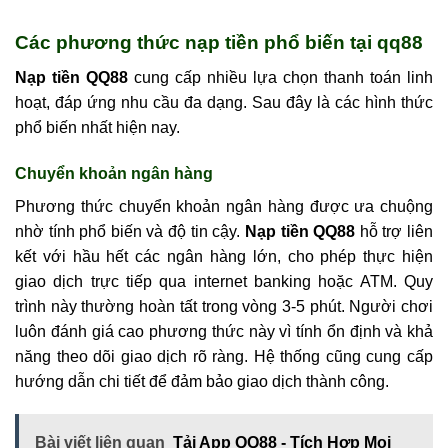
Các phương thức nạp tiền phổ biến tại qq88
Nạp tiền QQ88
cung cấp nhiều lựa chọn thanh toán linh
hoạt, đáp ứng nhu cầu đa dạng. Sau đây là các hình thức
phổ biến nhất hiện nay.
Chuyển khoản ngân hàng
Phương thức chuyển khoản ngân hàng được ưa chuộng
nhờ tính phổ biến và độ tin cậy.
Nạp tiền QQ88
hỗ trợ liên
kết với hầu hết các ngân hàng lớn, cho phép thực hiện
giao dịch trực tiếp qua internet banking hoặc ATM. Quy
trình này thường hoàn tất trong vòng 3-5 phút. Người chơi
luôn đánh giá cao phương thức này vì tính ổn định và khả
năng theo dõi giao dịch rõ ràng. Hệ thống cũng cung cấp
hướng dẫn chi tiết để đảm bảo giao dịch thành công.
Bài viết liên quan
Tải App QQ88 - Tích Hợp Mọi