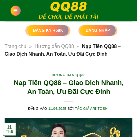
Bỏ
qua
nội
dung
ĐĂNG KÝ +58K
ĐĂNG NHẬP
Trang chủ
»
Hướng dẫn QQ88
»
Nạp Tiền QQ88 –
Giao Dịch Nhanh, An Toàn, Ưu Đãi Cực Đỉnh
HƯỚNG DẪN QQ88
Nạp Tiền QQ88 – Giao Dịch Nhanh,
An Toàn, Ưu Đãi Cực Đỉnh
ĐĂNG VÀO
11.06.2025
BỞI
TÁC GIẢ ARKTOSHI
11
Th6