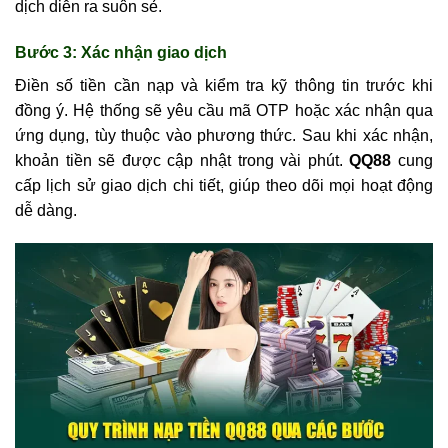
dịch diễn ra suôn sẻ.
Bước 3: Xác nhận giao dịch
Điền số tiền cần nạp và kiểm tra kỹ thông tin trước khi
đồng ý. Hệ thống sẽ yêu cầu mã OTP hoặc xác nhận qua
ứng dụng, tùy thuộc vào phương thức. Sau khi xác nhận,
khoản tiền sẽ được cập nhật trong vài phút.
QQ88
cung
cấp lịch sử giao dịch chi tiết, giúp theo dõi mọi hoạt động
dễ dàng.