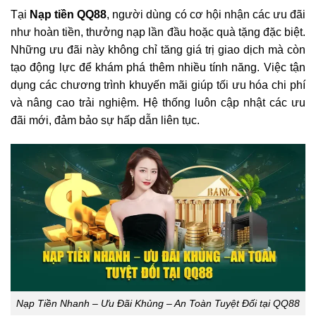
Tại
Nạp tiền QQ88
, người dùng có cơ hội nhận các ưu đãi
như hoàn tiền, thưởng nạp lần đầu hoặc quà tặng đặc biệt.
Những ưu đãi này không chỉ tăng giá trị giao dịch mà còn
tạo động lực để khám phá thêm nhiều tính năng. Việc tận
dụng các chương trình khuyến mãi giúp tối ưu hóa chi phí
và nâng cao trải nghiệm. Hệ thống luôn cập nhật các ưu
đãi mới, đảm bảo sự hấp dẫn liên tục.
Nạp Tiền Nhanh – Ưu Đãi Khủng – An Toàn Tuyệt Đối tại QQ88