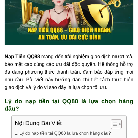
Nạp Tiền QQ88
mang đến trải nghiệm giao dịch mượt mà,
bảo mật cao cùng các ưu đãi độc quyền. Hệ thống hỗ trợ
đa dạng phương thức thanh toán, đảm bảo đáp ứng mọi
nhu cầu. Bài viết này hướng dẫn chi tiết cách thực hiện
giao dịch và lý do vì sao đây là lựa chọn tối ưu.
Lý do nạp tiền tại QQ88 là lựa chọn hàng
đầu?
Nội Dung Bài Viết
Lý do nạp tiền tại QQ88 là lựa chọn hàng đầu?