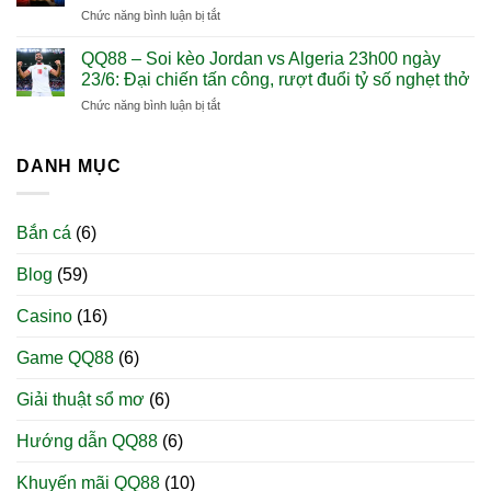
Đừng
trống
ở
Chức năng bình luận bị tắt
Mexico
mong
mở
QQ88
vs
đợi
tiệc
–
Hàn
QQ88 – Soi kèo Jordan vs Algeria 23h00 ngày
mưa
bàn
Soi
Quốc:
bàn
thắng
23/6: Đại chiến tấn công, rượt đuổi tỷ số nghẹt thở
kèo
Hai
thắng
mãn
ở
Chức năng bình luận bị tắt
Thụy
biên
ở
nhãn
QQ88
Sĩ
rực
cuộc
–
vs
lửa,
đối
Soi
DANH MỤC
Bosnia:
chìa
đầu
kèo
Đại
khóa
đầy
Jordan
tiệc
vàng
toan
vs
phạt
định
tính
Bắn cá
(6)
Algeria
góc
đoạt
này
23h00
bùng
số
Blog
(59)
ngày
nổ
phận
23/6:
và
trận
Đại
kịch
Casino
(16)
đấu
chiến
bản
tấn
bất
Game QQ88
(6)
công,
ngờ
rượt
phút
Giải thuật sổ mơ
(6)
đuổi
chót
tỷ
Hướng dẫn QQ88
(6)
số
nghẹt
thở
Khuyến mãi QQ88
(10)