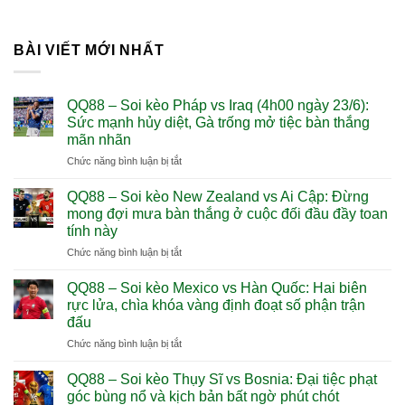
BÀI VIẾT MỚI NHẤT
QQ88 – Soi kèo Pháp vs Iraq (4h00 ngày 23/6):
Sức mạnh hủy diệt, Gà trống mở tiệc bàn thắng
mãn nhãn
ở
Chức năng bình luận bị tắt
QQ88
–
QQ88 – Soi kèo New Zealand vs Ai Cập: Đừng
Soi
mong đợi mưa bàn thắng ở cuộc đối đầu đầy toan
kèo
tính này
Pháp
ở
Chức năng bình luận bị tắt
vs
QQ88
Iraq
–
(4h00
QQ88 – Soi kèo Mexico vs Hàn Quốc: Hai biên
Soi
ngày
rực lửa, chìa khóa vàng định đoạt số phận trận
kèo
23/6):
đấu
New
Sức
ở
Chức năng bình luận bị tắt
Zealand
mạnh
QQ88
vs
hủy
–
Ai
diệt,
QQ88 – Soi kèo Thụy Sĩ vs Bosnia: Đại tiệc phạt
Soi
Cập:
Gà
góc bùng nổ và kịch bản bất ngờ phút chót
kèo