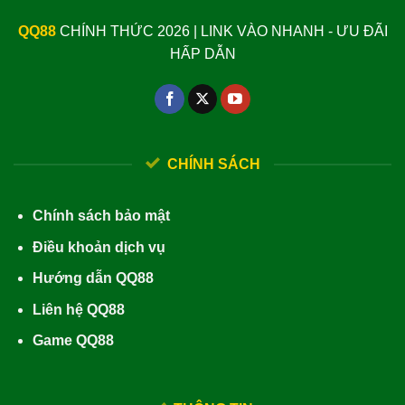
QQ88
CHÍNH THỨC 2026 | LINK VÀO NHANH - ƯU ĐÃI
HẤP DẪN
CHÍNH SÁCH
Chính sách bảo mật
Điều khoản dịch vụ
Hướng dẫn QQ88
Liên hệ QQ88
Game QQ88