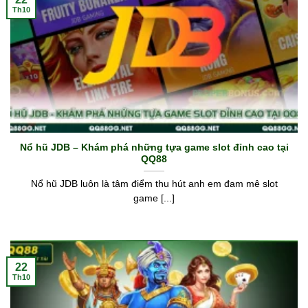
Th10
Nổ hũ JDB – Khám phá những tựa game slot đỉnh cao tại
QQ88
Nổ hũ JDB luôn là tâm điểm thu hút anh em đam mê slot
game [...]
22
Th10