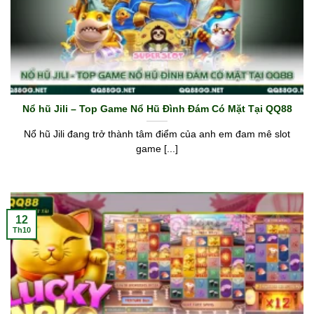
Nổ hũ Jili – Top Game Nổ Hũ Đình Đám Có Mặt Tại QQ88
Nổ hũ Jili đang trở thành tâm điểm của anh em đam mê slot
game [...]
12
Th10