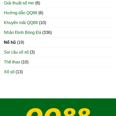
phút
Giải thuật sổ mơ
(6)
đuổi
chót
tỷ
Hướng dẫn QQ88
(6)
số
nghẹt
thở
Khuyến mãi QQ88
(10)
Nhận Định Bóng Đá
(336)
Nổ hũ
(19)
Soi cầu xổ số
(3)
Thể thao
(10)
Xổ số
(13)