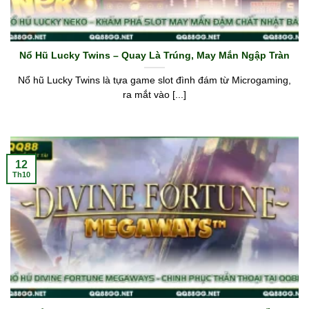
Nổ Hũ Lucky Twins – Quay Là Trúng, May Mắn Ngập Tràn
Nổ hũ Lucky Twins là tựa game slot đình đám từ Microgaming,
ra mắt vào [...]
12
Th10