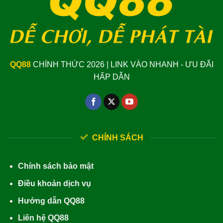
QQ88
CHÍNH THỨC 2026 | LINK VÀO NHANH - ƯU ĐÃI
HẤP DẪN
CHÍNH SÁCH
Chính sách bảo mật
Điều khoản dịch vụ
Hướng dẫn QQ88
Liên hệ QQ88