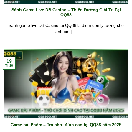
Sảnh Game Live DB Casino – Thiên Đường Giải Trí Tại
QQ88
Sảnh game live DB Casino tại QQ88 là điểm đến lý tưởng cho
anh em [...]
19
Th10
Game bài Phỏm – Trò chơi đỉnh cao tại QQ88 năm 2025