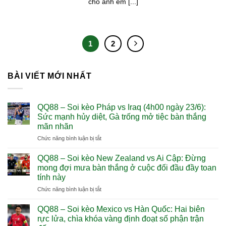
cho anh em [...]
1
2
BÀI VIẾT MỚI NHẤT
QQ88 – Soi kèo Pháp vs Iraq (4h00 ngày 23/6):
Sức mạnh hủy diệt, Gà trống mở tiệc bàn thắng
mãn nhãn
ở
Chức năng bình luận bị tắt
QQ88
–
QQ88 – Soi kèo New Zealand vs Ai Cập: Đừng
Soi
mong đợi mưa bàn thắng ở cuộc đối đầu đầy toan
kèo
tính này
Pháp
ở
Chức năng bình luận bị tắt
vs
QQ88
Iraq
–
(4h00
QQ88 – Soi kèo Mexico vs Hàn Quốc: Hai biên
Soi
ngày
rực lửa, chìa khóa vàng định đoạt số phận trận
kèo
23/6):