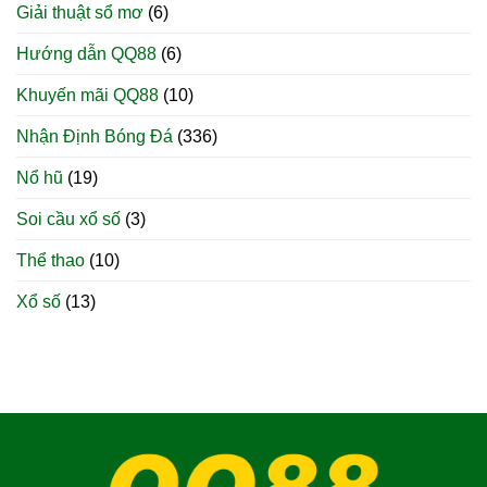
phút
Giải thuật sổ mơ
(6)
đuổi
chót
tỷ
Hướng dẫn QQ88
(6)
số
nghẹt
thở
Khuyến mãi QQ88
(10)
Nhận Định Bóng Đá
(336)
Nổ hũ
(19)
Soi cầu xổ số
(3)
Thể thao
(10)
Xổ số
(13)