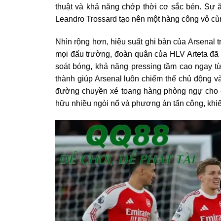
thuật và khả năng chớp thời cơ sắc bén. Sự 
Leandro Trossard tạo nên một hàng công vô cù
Nhìn rộng hơn, hiệu suất ghi bàn của Arsenal t
mọi đấu trường, đoàn quân của HLV Arteta đã xé
soát bóng, khả năng pressing tầm cao ngay t
thành giúp Arsenal luôn chiếm thế chủ động và
đường chuyền xé toang hàng phòng ngự cho đế
hữu nhiều ngòi nổ và phương án tấn công, khiế