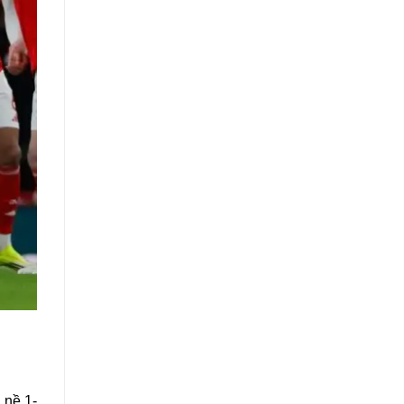
 nề 1-