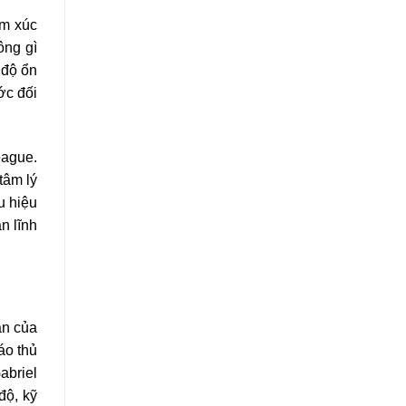
ảm xúc
ông gì
 độ ổn
ớc đối
eague.
tâm lý
u hiệu
n lĩnh
ân của
áo thủ
abriel
độ, kỹ