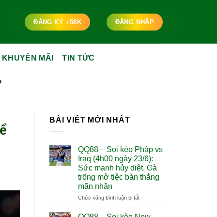
ĐĂNG KÝ +58K
ĐĂNG NHẬP
KHUYẾN MÃI
TIN TỨC
?
BÀI VIẾT MỚI NHẤT
để
QQ88 – Soi kèo Pháp vs
Iraq (4h00 ngày 23/6):
Sức mạnh hủy diệt, Gà
trống mở tiệc bàn thắng
mãn nhãn
ở
Chức năng bình luận bị tắt
QQ88
–
QQ88 – Soi kèo New