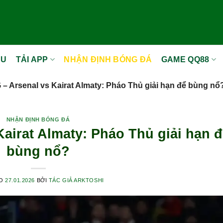
ỆU
TẢI APP
NHẬN ĐỊNH BÓNG ĐÁ
GAME QQ88
– Arsenal vs Kairat Almaty: Pháo Thủ giải hạn để bùng nổ
NHẬN ĐỊNH BÓNG ĐÁ
airat Almaty: Pháo Thủ giải hạn 
bùng nổ?
ÀO
27.01.2026
BỞI
TÁC GIẢ ARKTOSHI