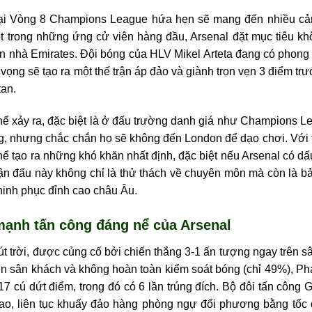
y tại Vòng 8 Champions League hứa hẹn sẽ mang đến nhiều c
t trong những ứng cử viên hàng đầu, Arsenal đặt mục tiêu kh
ân nhà Emirates. Đội bóng của HLV Mikel Arteta đang có phong
vọng sẽ tạo ra một thế trận áp đảo và giành trọn vẹn 3 điểm trư
tan.
thể xảy ra, đặc biệt là ở đấu trường danh giá như Champions L
ừng, nhưng chắc chắn họ sẽ không đến London để dạo chơi. Với 
thể tạo ra những khó khăn nhất định, đặc biệt nếu Arsenal có dấ
ận đấu này không chỉ là thử thách về chuyên môn mà còn là bả
chinh phục đỉnh cao châu Âu.
mạnh tấn công đáng nể của Arsenal
út trời, được củng cố bởi chiến thắng 3-1 ấn tượng ngay trên s
 trên sân khách và không hoàn toàn kiểm soát bóng (chỉ 49%), Ph
 cú dứt điểm, trong đó có 6 lần trúng đích. Bộ đôi tấn công G
ao, liên tục khuấy đảo hàng phòng ngự đối phương bằng tốc 