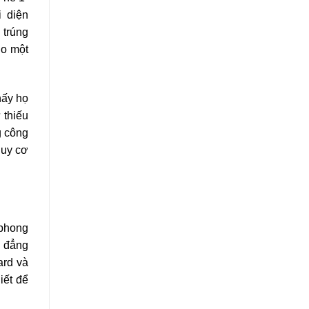
i diện
 trúng
ho một
hấy họ
 thiếu
g công
guy cơ
 phong
ủ đẳng
ard và
iết để