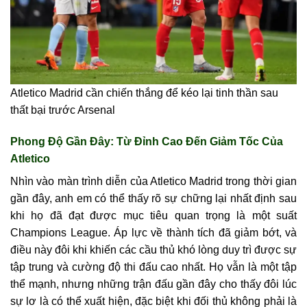
Atletico Madrid cần chiến thắng để kéo lại tinh thần sau
thất bại trước Arsenal
Phong Độ Gần Đây: Từ Đỉnh Cao Đến Giảm Tốc Của
Atletico
Nhìn vào màn trình diễn của Atletico Madrid trong thời gian
gần đây, anh em có thể thấy rõ sự chững lại nhất định sau
khi họ đã đạt được mục tiêu quan trọng là một suất
Champions League. Áp lực về thành tích đã giảm bớt, và
điều này đôi khi khiến các cầu thủ khó lòng duy trì được sự
tập trung và cường độ thi đấu cao nhất. Họ vẫn là một tập
thể mạnh, nhưng những trận đấu gần đây cho thấy đôi lúc
sự lơ là có thể xuất hiện, đặc biệt khi đối thủ không phải là