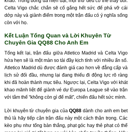
khảo. Trong bóng đá hiện đại, mọi thứ đều có thể thay đổi.
Celta Vigo chắc chắn sẽ cố gắng hết sức để phá vỡ cái
dớp này và giành điểm trong một trận đấu có ý nghĩa sống
còn với họ.
Kết Luận Tổng Quan và Lời Khuyên Từ
Chuyên Gia QQ88 Cho Anh Em
Tổng kết lại, trận đấu giữa Atletico Madrid và Celta Vigo
hứa hẹn sẽ là một màn so tài đầy kịch tính với nhiều ẩn số.
Atletico Madrid dù được đánh giá cao hơn về đẳng cấp và
lịch sử đối đầu, nhưng lại đang thiếu đi động lực rõ ràng
khi đã hoàn thành mục tiêu. Ngược lại, Celta Vigo với khát
khao mãnh liệt để giành vé dự Europa League sẽ vào trận
với tâm thế “không còn gì để mất”, chiến đấu hết sức mình.
Lời khuyên từ chuyên gia của
QQ88
dành cho anh em bet
thủ là hãy tiếp cận trận đấu này một cách thận trọng. Các
kèo phụ như tổng bàn thắng, phạt góc hay thẻ phạt có thể