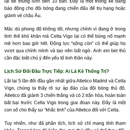
lại để thủng lưới đến 10 bàn. Đây là một thống kê đáng
báo động cho đội bóng đang chiến đấu để trụ hạng hoặc
giành vé châu Âu.
Mặc dù phong độ không tốt, nhưng chính vì đang ở trong
tình thế khó khăn mà Celta Vigo lại có thể bùng nổ mạnh
mẽ hơn bao giờ hết. Động lực “sống còn” có thể giúp họ
vượt qua chính mình và tạo nên bất ngờ. Anh em bet thủ
cần đặc biệt chú ý đến yếu tố tinh thần này.
Lịch Sử Đối Đầu Trực Tiếp: Ai Là Kẻ Thống Trị?
Lật lại 5 lần đối đầu gần nhất giữa Atletico Madrid và Celta
Vigo, chúng ta thấy rõ sự áp đảo của đội bóng thủ đô.
Atletico đã giành 3 chiến thắng và có 2 trận hòa, hoàn toàn
bất bại trước Celta Vigo trong giai đoạn này. Đây là một
con số cho thấy sự “khắc tinh” của Atletico đối với Celta.
Tuy nhiên, như đã phân tích, lịch sử chỉ mang tính tham