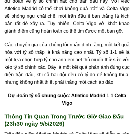
dự đoán về tỷ số chính xác cho trận đấu này. Với việc
Atletico Madrid có thể chơi không quá “rát” và Celta Vigo
sẽ phòng ngự chặt chẽ, một trận đấu ít bàn thắng là kịch
bản rất dễ xảy ra. Tuy nhiên, Celta Vigo với khát khao
giành điểm cũng hoàn toàn có thể tìm được một bàn gỡ.
Các chuyên gia của chúng tôi nhận định rằng, một kết quả
hòa với tỷ số thấp là khả năng cao nhất. Tỷ số 1-1 sẽ là
một lựa chọn hợp lý cho anh em bet thủ muốn thử sức với
kèo tỷ số chính xác. Đây là một kết quả phản ánh đúng cục
diện trận đấu, khi cả hai đội đều có lý do để không thua,
nhưng không nhất thiết phải thắng một cách áp đảo.
Dự đoán tỷ số chung cuộc: Atletico Madrid 1-1 Celta
Vigo
Thông Tin Quan Trọng Trước Giờ Giao Đấu
(23h30 ngày 9/5/2026)