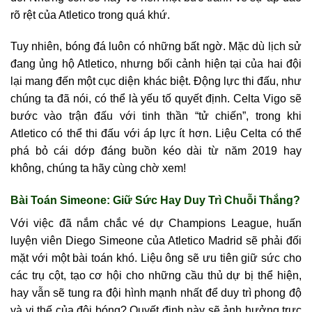
rõ rệt của Atletico trong quá khứ.
Tuy nhiên, bóng đá luôn có những bất ngờ. Mặc dù lịch sử
đang ủng hộ Atletico, nhưng bối cảnh hiện tại của hai đội
lại mang đến một cục diện khác biệt. Động lực thi đấu, như
chúng ta đã nói, có thể là yếu tố quyết định. Celta Vigo sẽ
bước vào trận đấu với tinh thần “tử chiến”, trong khi
Atletico có thể thi đấu với áp lực ít hơn. Liệu Celta có thể
phá bỏ cái dớp đáng buồn kéo dài từ năm 2019 hay
không, chúng ta hãy cùng chờ xem!
Bài Toán Simeone: Giữ Sức Hay Duy Trì Chuỗi Thắng?
Với việc đã nắm chắc vé dự Champions League, huấn
luyện viên Diego Simeone của Atletico Madrid sẽ phải đối
mặt với một bài toán khó. Liệu ông sẽ ưu tiên giữ sức cho
các trụ cột, tạo cơ hội cho những cầu thủ dự bị thể hiện,
hay vẫn sẽ tung ra đội hình mạnh nhất để duy trì phong độ
và vị thế của đội bóng? Quyết định này sẽ ảnh hưởng trực