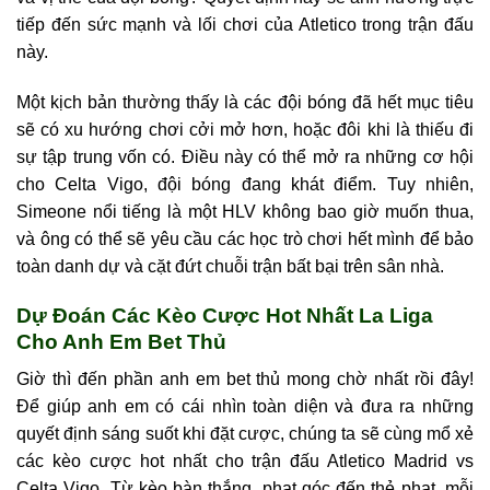
tiếp đến sức mạnh và lối chơi của Atletico trong trận đấu
này.
Một kịch bản thường thấy là các đội bóng đã hết mục tiêu
sẽ có xu hướng chơi cởi mở hơn, hoặc đôi khi là thiếu đi
sự tập trung vốn có. Điều này có thể mở ra những cơ hội
cho Celta Vigo, đội bóng đang khát điểm. Tuy nhiên,
Simeone nổi tiếng là một HLV không bao giờ muốn thua,
và ông có thể sẽ yêu cầu các học trò chơi hết mình để bảo
toàn danh dự và cặt đứt chuỗi trận bất bại trên sân nhà.
Dự Đoán Các Kèo Cược Hot Nhất La Liga
Cho Anh Em Bet Thủ
Giờ thì đến phần anh em bet thủ mong chờ nhất rồi đây!
Để giúp anh em có cái nhìn toàn diện và đưa ra những
quyết định sáng suốt khi đặt cược, chúng ta sẽ cùng mổ xẻ
các kèo cược hot nhất cho trận đấu Atletico Madrid vs
Celta Vigo. Từ kèo bàn thắng, phạt góc đến thẻ phạt, mỗi