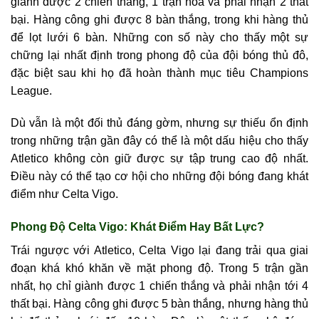
giành được 2 chiến thắng, 1 trận hòa và phải nhận 2 thất
bại. Hàng công ghi được 8 bàn thắng, trong khi hàng thủ
để lọt lưới 6 bàn. Những con số này cho thấy một sự
chững lại nhất định trong phong độ của đội bóng thủ đô,
đặc biệt sau khi họ đã hoàn thành mục tiêu Champions
League.
Dù vẫn là một đối thủ đáng gờm, nhưng sự thiếu ổn định
trong những trận gần đây có thể là một dấu hiệu cho thấy
Atletico không còn giữ được sự tập trung cao độ nhất.
Điều này có thể tạo cơ hội cho những đội bóng đang khát
điểm như Celta Vigo.
Phong Độ Celta Vigo: Khát Điểm Hay Bất Lực?
Trái ngược với Atletico, Celta Vigo lại đang trải qua giai
đoạn khá khó khăn về mặt phong độ. Trong 5 trận gần
nhất, họ chỉ giành được 1 chiến thắng và phải nhận tới 4
thất bại. Hàng công ghi được 5 bàn thắng, nhưng hàng thủ