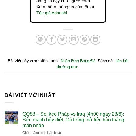
đáng tin cậy cho người chơi.
Xem thêm thông tin của tôi tại
Tác giả Arktoshi
Bài viết này được đăng trong
Nhận Định Bóng Đá
. Đánh dấu
liên kết
thường trực
.
BÀI VIẾT MỚI NHẤT
QQ88 – Soi kèo Pháp vs Iraq (4h00 ngày 23/6):
Sức mạnh hủy diệt, Gà trống mở tiệc bàn thắng
mãn nhãn
ở
Chức năng bình luận bị tắt