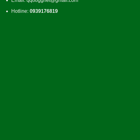
Email: qq88ggnet@gmail.com
Hotline:
0939176819