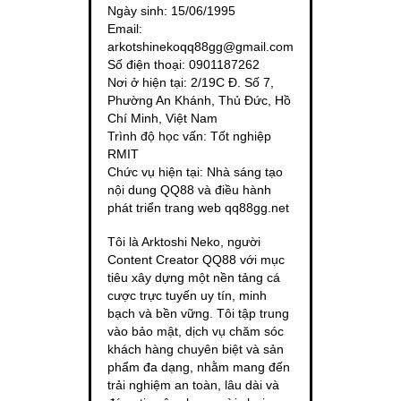
Ngày sinh: 15/06/1995
Email:
arkotshinekoqq88gg@gmail.com
Số điện thoại: 0901187262
Nơi ở hiện tại: 2/19C Đ. Số 7,
Phường An Khánh, Thủ Đức, Hồ
Chí Minh, Việt Nam
Trình độ học vấn: Tốt nghiệp
RMIT
Chức vụ hiện tại: Nhà sáng tạo
nội dung QQ88 và điều hành
phát triển trang web qq88gg.net
Tôi là Arktoshi Neko, người
Content Creator QQ88 với mục
tiêu xây dựng một nền tảng cá
cược trực tuyến uy tín, minh
bạch và bền vững. Tôi tập trung
vào bảo mật, dịch vụ chăm sóc
khách hàng chuyên biệt và sản
phẩm đa dạng, nhằm mang đến
trải nghiệm an toàn, lâu dài và