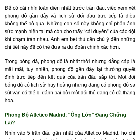
Để có cái nhìn toàn diện nhất trước trận đấu, việc xem xét
phong độ gần đây và lịch sử đối đầu trực tiếp là điều
không thể bỏ qua. Những con số này không chỉ phản ánh
sức mạnh hiện tại mà còn cho thấy “cái duyên” của các đội
khi chạm trán nhau. Anh em bet thủ cần chú ý đến những
chi tiết này để có thể đưa ra dự đoán chính xác hơn.
Trong bóng đá, phong độ là nhất thời nhưng đẳng cấp là
mãi mãi, tuy nhiên, phong độ gần đây lại thường quyết
định trực tiếp đến kết quả của trận đấu sắp tới. Một đội
bóng dù có lịch sử huy hoàng nhưng đang có phong độ sa
sút vẫn có thể bị đánh bại bởi một đối thủ đang có đà thăng
hoa.
Phong Độ Atletico Madrid: “Ông Lớn” Đang Chững
Lại?
Nhìn vào 5 trận đấu gần nhất của Atletico Madrid, họ chỉ