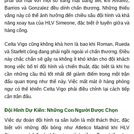
phải đối mặt với một số vắng mặt đáng tiếc khi Alvarez,
Barrios và Gonzalez đều dính chấn thương. Những thiếu
vắng này có thể ảnh hưởng đến chiều sâu đội hình và khả
năng xoay tua của HLV Simeone, đặc biệt ở tuyến giữa và
hàng công.
Celta Vigo cũng không khá hơn là bao khi Roman, Rueda
và Starfelt cũng đang phải ngồi ngoài vì chấn thương. Điều
này chắc chắn sẽ gây ra không ít khó khăn cho đội khách
trong việc bố trí đội hình và chiến thuật, đặc biệt là khi họ
cần những cầu thủ tốt nhất để giành điểm trong một trận
đấu quan trọng như thế này. Việc mất mát ở hàng phòng
ngự có thể khiến Celta Vigo phải điều chỉnh lại cách tiếp
cận trận đấu.
Đội Hình Dự Kiến: Những Con Người Được Chọn
Việc dự đoán đội hình ra sân luôn là một thách thức, đặc
biệt với những đội bóng như Atletico Madrid khi HLV