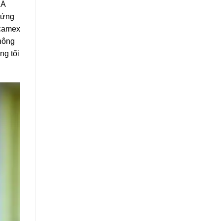
 Á
 ứng
ecamex
không
ng tối