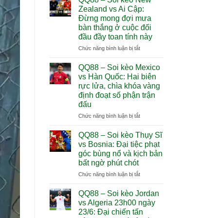
Soi
Zealand vs Ai Cập:
kèo
Đừng mong đợi mưa
Pháp
bàn thắng ở cuộc đối
vs
đầu đầy toan tính này
Iraq
(4h00
ở
Chức năng bình luận bị tắt
ngày
QQ88
23/6):
–
QQ88 – Soi kèo Mexico
Sức
Soi
vs Hàn Quốc: Hai biên
mạnh
kèo
rực lửa, chìa khóa vàng
hủy
New
định đoạt số phận trận
diệt,
Zealand
đấu
Gà
vs
trống
Ai
ở
Chức năng bình luận bị tắt
mở
Cập:
QQ88
tiệc
Đừng
–
QQ88 – Soi kèo Thụy Sĩ
bàn
mong
Soi
vs Bosnia: Đại tiệc phạt
thắng
đợi
kèo
góc bùng nổ và kịch bản
mãn
mưa
Mexico
bất ngờ phút chót
nhãn
bàn
vs
thắng
Hàn
ở
Chức năng bình luận bị tắt
ở
Quốc:
QQ88
cuộc
Hai
–
QQ88 – Soi kèo Jordan
đối
biên
Soi
vs Algeria 23h00 ngày
đầu
rực
kèo
23/6: Đại chiến tấn
đầy
lửa,
Thụy