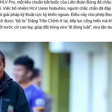
HLV Pro, một tiêu chuẩn bắt buộc của Liên đoàn Bóng đá châu
/26. Việc bổ nhiệm HLV Ueno Nobuhiro, người chắc chắn đã đáp
ột giải pháp kỹ thuật cực kỳ khôn ngoan. Điều này cho phép B
iữ được “bộ óc” Đặng Trần Chỉnh ở lại, tiếp tục cống hiến mà 
 nước cờ cao tay, giúp đội bóng vừa “đi đúng luật”, vừa tận dụ