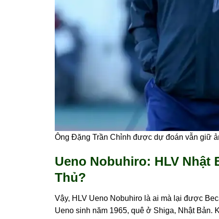
Ông Đặng Trần Chỉnh được dự đoán vẫn giữ ản
Ueno Nobuhiro: HLV Nhật 
Thủ?
Vậy, HLV Ueno Nobuhiro là ai mà lại được Bec
Ueno sinh năm 1965, quê ở Shiga, Nhật Bản. Kh