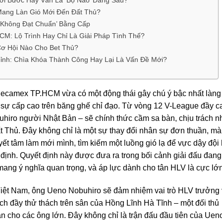
Mang Làn Gió Mới Đến Đất Thủ?
 ‘Không Đạt Chuẩn’ Bằng Cấp
M: Lộ Trình Hay Chỉ Là Giải Pháp Tình Thế?
Cơ Hội Nào Cho Bet Thủ?
ỉnh: Chìa Khóa Thành Công Hay Lại Là Vấn Đề Mới?
ecamex TP.HCM vừa có một động thái gây chú ý bậc nhất làng 
ân sự cấp cao trên băng ghế chỉ đạo. Từ vòng 12 V-League đầy 
uhiro người Nhật Bản – sẽ chính thức cầm sa bàn, chịu trách 
 Thủ. Đây không chỉ là một sự thay đổi nhân sự đơn thuần, mà
ết tâm làm mới mình, tìm kiếm một luồng gió lạ để vực dậy đội 
định. Quyết định này được đưa ra trong bối cảnh giải đấu đang
mang ý nghĩa quan trọng, và áp lực dành cho tân HLV là cực lớn
iệt Nam, ông Ueno Nobuhiro sẽ đảm nhiệm vai trò HLV trưởng 
ch đầy thử thách trên sân của Hồng Lĩnh Hà Tĩnh – một đối thủ
n cho các ông lớn. Đây không chỉ là trận đấu đầu tiên của Ueno