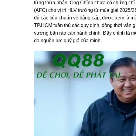
từng thừa nhận. Ông Chỉnh chưa có chứng chỉ 
(AFC) cho vị trí HLV trưởng từ mùa giải 2025
đủ các tiêu chuẩn về bằng cấp, được xem là m
TP.HCM tuân thủ các quy định, đồng thời vẫn g
vướng bận rào cản hành chính. Đây chính là một
đa nguồn lực quý giá của mình.