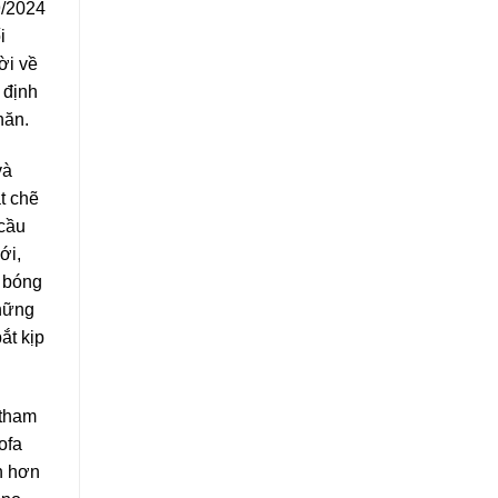
9/2024
i
ời về
 định
hăn.
và
t chẽ
 cầu
ới,
i bóng
những
ắt kịp
 tham
ofa
n hơn