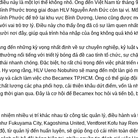
 điều này là một lợi thế không nhỏ. Ông đến Việt Nam từ tháng 
 Bình Phước trong giai đoạn HLV Nguyễn Anh Đức còn tại vị. Mố
 Bình Phước để trở lại khu vực Bình Dương, Ueno cũng được m
 vai trò trợ lý. Điều này cho thấy ông đã có sự làm quen nhất
gười nơi đây, giúp quá trình hòa nhập của ông không quá khó k
g đến những kỳ vọng nhất định về sự chuyên nghiệp, kỷ luật 
hường nổi tiếng với triết lý bóng đá đề cao tính tổ chức, sự chặ
ái nhanh chóng. Đặc biệt, họ rất chú trọng đến việc phát triển
c. Hy vọng rằng, HLV Ueno Nobuhiro sẽ mang đến một làn gió m
 duy và cách làm việc cho Becamex TP.HCM. Ông có thể giúp độ
o chất lượng các pha phối hợp, cải thiện khâu dứt điểm, vốn là 
 thời gian qua. Đây là cơ hội để Becamex học hỏi và tiến bộ, b
hiệm nhiều vị trí khác nhau từ công tác quản lý, điều hành và
như Fukuyama City, Kagoshima United, Ventforet Kofu hay Ren
ộ, từ quản lý đến huấn luyện, sẽ giúp ông có cái nhìn toàn diệ