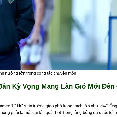
h hưởng lớn trong công tác chuyên môn.
Bản Kỳ Vọng Mang Làn Gió Mới Đến 
amex TP.HCM tin tưởng giao phó trọng trách lớn như vậy? Ôn
ông phải là một cái tên quá “hot” trong làng bóng đá quốc tế,