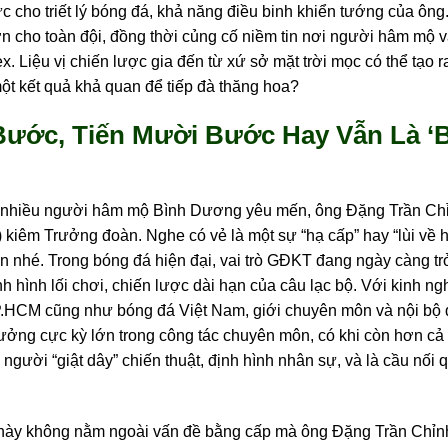
ức cho triết lý bóng đá, khả năng điều binh khiển tướng của ông
lớn cho toàn đội, đồng thời củng cố niềm tin nơi người hâm mộ 
. Liệu vị chiến lược gia đến từ xứ sở mặt trời mọc có thể tạo r
ột kết quả khả quan để tiếp đà thăng hoa?
Bước, Tiến Mười Bước Hay Vẫn Là ‘
ợc nhiều người hâm mộ Bình Dương yêu mến, ông Đặng Trần Ch
 kiêm Trưởng đoàn. Nghe có vẻ là một sự “hạ cấp” hay “lùi về 
ận nhé. Trong bóng đá hiện đại, vai trò GĐKT đang ngày càng t
nh hình lối chơi, chiến lược dài hạn của câu lạc bộ. Với kinh n
.HCM cũng như bóng đá Việt Nam, giới chuyên môn và nội bộ 
ởng cực kỳ lớn trong công tác chuyên môn, có khi còn hơn cả 
à người “giật dây” chiến thuật, định hình nhân sự, và là cầu nối 
” này không nằm ngoài vấn đề bằng cấp mà ông Đặng Trần Chỉn