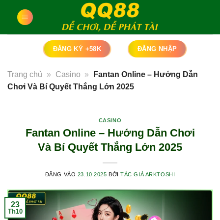
Bỏ
qua
nội
dung
ĐĂNG KÝ +58K
ĐĂNG NHẬP
Trang chủ
»
Casino
»
Fantan Online – Hướng Dẫn
Chơi Và Bí Quyết Thắng Lớn 2025
CASINO
Fantan Online – Hướng Dẫn Chơi
Và Bí Quyết Thắng Lớn 2025
ĐĂNG VÀO
23.10.2025
BỞI
TÁC GIẢ ARKTOSHI
23
Th10