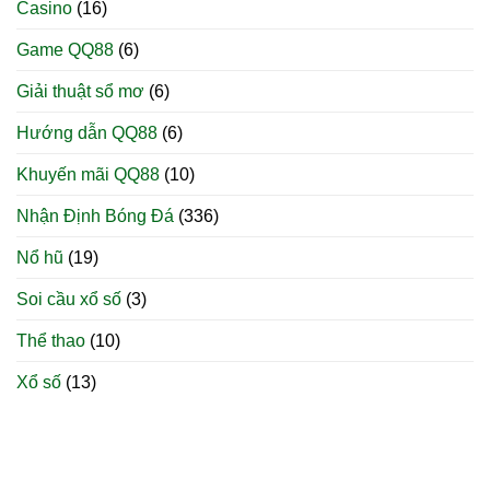
Đại
kịch
Casino
(16)
đấu
chiến
bản
tấn
bất
Game QQ88
(6)
công,
ngờ
rượt
phút
Giải thuật sổ mơ
(6)
đuổi
chót
tỷ
Hướng dẫn QQ88
(6)
số
nghẹt
thở
Khuyến mãi QQ88
(10)
Nhận Định Bóng Đá
(336)
Nổ hũ
(19)
Soi cầu xổ số
(3)
Thể thao
(10)
Xổ số
(13)