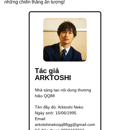
những chiến thắng ấn tượng!
Tác giả
ARKTOSHI
Nhà sáng tạo nội dung thương
hiệu QQ88
Tên đầy đủ: Arktoshi Neko
Ngày sinh: 15/06/1995
Email:
arkotshinekoqq88gg@gmail.com