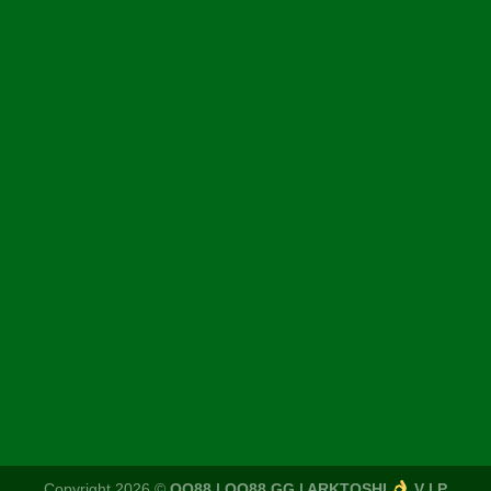
Copyright 2026 ©
QQ88 | QQ88 GG | ARKTOSHI
V I P