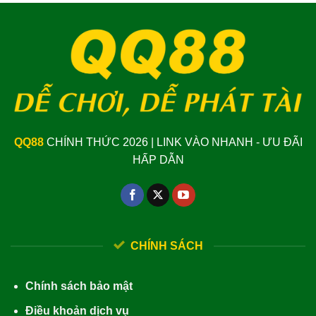
QQ88
CHÍNH THỨC 2026 | LINK VÀO NHANH - ƯU ĐÃI
HẤP DẪN
CHÍNH SÁCH
Chính sách bảo mật
Điều khoản dịch vụ