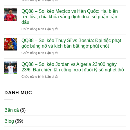
QQ88
Iraq
–
(4h00
QQ88 – Soi kèo Mexico vs Hàn Quốc: Hai biên
Soi
ngày
rực lửa, chìa khóa vàng định đoạt số phận trận
kèo
23/6):
đấu
New
Sức
ở
Chức năng bình luận bị tắt
Zealand
mạnh
QQ88
vs
hủy
–
Ai
diệt,
QQ88 – Soi kèo Thụy Sĩ vs Bosnia: Đại tiệc phạt
Soi
Cập:
Gà
góc bùng nổ và kịch bản bất ngờ phút chót
kèo
Đừng
trống
ở
Chức năng bình luận bị tắt
Mexico
mong
mở
QQ88
vs
đợi
tiệc
–
Hàn
QQ88 – Soi kèo Jordan vs Algeria 23h00 ngày
mưa
bàn
Soi
Quốc:
bàn
thắng
23/6: Đại chiến tấn công, rượt đuổi tỷ số nghẹt thở
kèo
Hai
thắng
mãn
ở
Chức năng bình luận bị tắt
Thụy
biên
ở
nhãn
QQ88
Sĩ
rực
cuộc
–
vs
lửa,
đối
Soi
DANH MỤC
Bosnia:
chìa
đầu
kèo
Đại
khóa
đầy
Jordan
tiệc
vàng
toan
vs
phạt
định
tính
Bắn cá
(6)
Algeria
góc
đoạt
này
23h00
bùng
số
Blog
(59)
ngày
nổ
phận
23/6:
và
trận