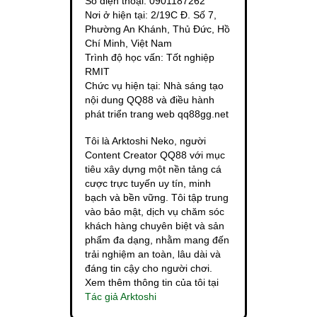
Số điện thoại: 0901187262
Nơi ở hiện tại: 2/19C Đ. Số 7,
Phường An Khánh, Thủ Đức, Hồ
Chí Minh, Việt Nam
Trình độ học vấn: Tốt nghiệp
RMIT
Chức vụ hiện tại: Nhà sáng tạo
nội dung QQ88 và điều hành
phát triển trang web qq88gg.net
Tôi là Arktoshi Neko, người
Content Creator QQ88 với mục
tiêu xây dựng một nền tảng cá
cược trực tuyến uy tín, minh
bạch và bền vững. Tôi tập trung
vào bảo mật, dịch vụ chăm sóc
khách hàng chuyên biệt và sản
phẩm đa dạng, nhằm mang đến
trải nghiệm an toàn, lâu dài và
đáng tin cậy cho người chơi.
Xem thêm thông tin của tôi tại
Tác giả Arktoshi