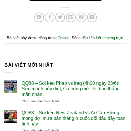
Bài viết này được đăng trong
Casino
. Đánh dấu
liên kết thường trực
.
BÀI VIẾT MỚI NHẤT
QQ88 – Soi kèo Pháp vs Iraq (4h00 ngày 23/6):
Sức mạnh hủy diệt, Gà trống mở tiệc bàn thắng
mãn nhãn
ở
Chức năng bình luận bị tắt
QQ88
–
QQ88 – Soi kèo New Zealand vs Ai Cập: Đừng
Soi
mong đợi mưa bàn thắng ở cuộc đối đầu đầy toan
kèo
tính này
Pháp
ở
Chức năng bình luận bị tắt
vs