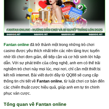
Fantan online
đã trở thành một trong những trò chơi
casino được yêu thích nhất trên các nền tảng trực tuyến
nhờ lối chơi đơn giản, dễ tiếp cận và cơ hội sinh lời hấp
dẫn. Với sự phát triển của công nghệ, anh em có thể trải
nghiệm trò chơi này mọi lúc, mọi nơi, chỉ cần một thiết bị
kết nối internet. Bài viết dưới đây từ QQ88 sẽ cung cấp
thông tin chi tiết về
Fantan online
, từ luật chơi cơ bản đến
các chiến thuật cược hiệu quả, giúp anh em tự tin chinh
phục ván cược.
Tổng quan về Fantan online