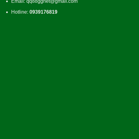
Email: qq88ggnet@gmail.com
Hotline:
0939176819