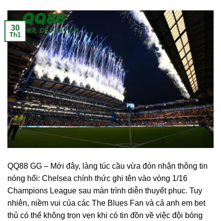
30
Th1
QQ88 GG – Mới đây, làng túc cầu vừa đón nhận thông tin
nóng hổi: Chelsea chính thức ghi tên vào vòng 1/16
Champions League sau màn trình diễn thuyết phục. Tuy
nhiên, niềm vui của các The Blues Fan và cả anh em bet
thủ có thể không trọn vẹn khi có tin đồn về việc đội bóng