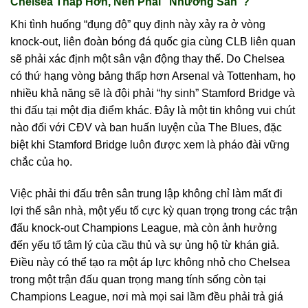
Chelsea Thấp Hơn, Nên Phải “Nhường Sân”?
Khi tình huống “đụng độ” quy định này xảy ra ở vòng
knock-out, liên đoàn bóng đá quốc gia cùng CLB liên quan
sẽ phải xác định một sân vận động thay thế. Do Chelsea
có thứ hạng vòng bảng thấp hơn Arsenal và Tottenham, họ
nhiều khả năng sẽ là đội phải “hy sinh” Stamford Bridge và
thi đấu tại một địa điểm khác. Đây là một tin không vui chút
nào đối với CĐV và ban huấn luyện của The Blues, đặc
biệt khi Stamford Bridge luôn được xem là pháo đài vững
chắc của họ.
Việc phải thi đấu trên sân trung lập không chỉ làm mất đi
lợi thế sân nhà, một yếu tố cực kỳ quan trọng trong các trận
đấu knock-out Champions League, mà còn ảnh hưởng
đến yếu tố tâm lý của cầu thủ và sự ủng hộ từ khán giả.
Điều này có thể tạo ra một áp lực không nhỏ cho Chelsea
trong một trận đấu quan trọng mang tính sống còn tại
Champions League, nơi mà mọi sai lầm đều phải trả giá