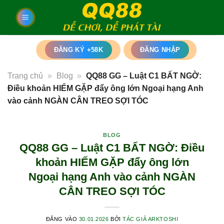
Bỏ
qua
nội
dung
ĐĂNG KÝ +58K
ĐĂNG NHẬP
Trang chủ
»
Blog
»
QQ88 GG – Luật C1 BẤT NGỜ:
Điều khoản HIẾM GẶP đẩy ông lớn Ngoại hạng Anh
vào cảnh NGÀN CÂN TREO SỢI TÓC
BLOG
QQ88 GG – Luật C1 BẤT NGỜ: Điều
khoản HIẾM GẶP đẩy ông lớn
Ngoại hạng Anh vào cảnh NGÀN
CÂN TREO SỢI TÓC
ĐĂNG VÀO
30.01.2026
BỞI
TÁC GIẢ ARKTOSHI