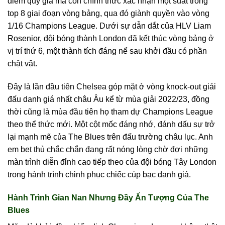
điểm quý giá mà còn chính thức xác nhận một suất trong
top 8 giai đoạn vòng bảng, qua đó giành quyền vào vòng
1/16 Champions League. Dưới sự dẫn dắt của HLV Liam
Rosenior, đội bóng thành London đã kết thúc vòng bảng ở
vị trí thứ 6, một thành tích đáng nể sau khởi đầu có phần
chật vật.
Đây là lần đầu tiên Chelsea góp mặt ở vòng knock-out giải
đấu danh giá nhất châu Âu kể từ mùa giải 2022/23, đồng
thời cũng là mùa đầu tiên họ tham dự Champions League
theo thể thức mới. Một cột mốc đáng nhớ, đánh dấu sự trở
lại mạnh mẽ của The Blues trên đấu trường châu lục. Anh
em bet thủ chắc chắn đang rất nóng lòng chờ đợi những
màn trình diễn đỉnh cao tiếp theo của đội bóng Tây London
trong hành trình chinh phục chiếc cúp bạc danh giá.
Hành Trình Gian Nan Nhưng Đầy Ấn Tượng Của The
Blues