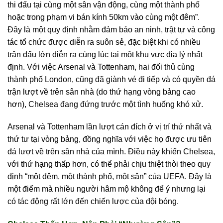
thi đấu tại cùng một sân vận động, cùng một thành phố
hoặc trong phạm vi bán kính 50km vào cùng một đêm”.
Đây là một quy định nhằm đảm bảo an ninh, trật tự và công
tác tổ chức được diễn ra suôn sẻ, đặc biệt khi có nhiều
trận đấu lớn diễn ra cùng lúc tại một khu vực địa lý nhất
định. Với việc Arsenal và Tottenham, hai đối thủ cùng
thành phố London, cũng đã giành vé đi tiếp và có quyền đá
trận lượt về trên sân nhà (do thứ hạng vòng bảng cao
hơn), Chelsea đang đứng trước một tình huống khó xử.
Arsenal và Tottenham lần lượt cán đích ở vị trí thứ nhất và
thứ tư tại vòng bảng, đồng nghĩa với việc họ được ưu tiên
đá lượt về trên sân nhà của mình. Điều này khiến Chelsea,
với thứ hạng thấp hơn, có thể phải chịu thiệt thòi theo quy
định “một đêm, một thành phố, một sân” của UEFA. Đây là
một điểm mà nhiều người hâm mộ không để ý nhưng lại
có tác động rất lớn đến chiến lược của đội bóng.