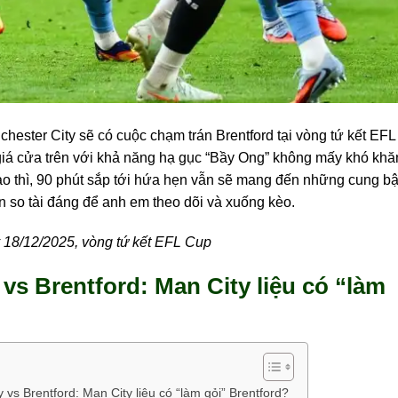
hester City sẽ có cuộc chạm trán Brentford tại vòng tứ kết EFL
á cửa trên với khả năng hạ gục “Bầy Ong” không mấy khó khă
ao thì, 90 phút sắp tới hứa hẹn vẫn sẽ mang đến những cung b
àn so tài đáng để anh em theo dõi và xuống kèo.
18/12/2025, vòng tứ kết EFL Cup
vs Brentford: Man City liệu có “làm
vs Brentford: Man City liệu có “làm gỏi” Brentford?