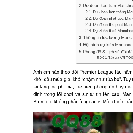
Dự đoán kèo trận Mancheste
Dự đoán bàn thắng Manc
Dự đoán phạt góc Manch
Dự đoán thẻ phạt Manch
Dự đoán tỉ số Manchest
Thông tin lực lượng Manch
Đội hình dự kiến Mancheste
Phong độ & Lịch sử đối đầ
Tác giả ARKTOS
Anh em nào theo dõi Premier League lâu năm 
khởi đầu mùa giải khá “chậm như rùa bò”. Tuy n
lại tăng tốc phi mã, thể hiện phong độ hủy diệ
định trong lối chơi và sự tự tin lên cao, Ma
Brentford không phải là ngoại lệ. Một chiến th