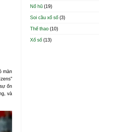
Nổ hũ
(19)
Soi cầu xổ số
(3)
Thể thao
(10)
Xổ số
(13)
có màn
izens”
 sự ổn
ng, và