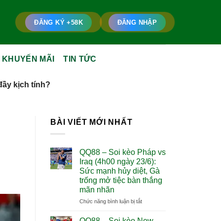
ĐĂNG KÝ +58K
ĐĂNG NHẬP
KHUYẾN MÃI
TIN TỨC
đầy kịch tính?
BÀI VIẾT MỚI NHẤT
QQ88 – Soi kèo Pháp vs
Iraq (4h00 ngày 23/6):
Sức mạnh hủy diệt, Gà
trống mở tiệc bàn thắng
mãn nhãn
ở
Chức năng bình luận bị tắt
QQ88
–
QQ88 – Soi kèo New