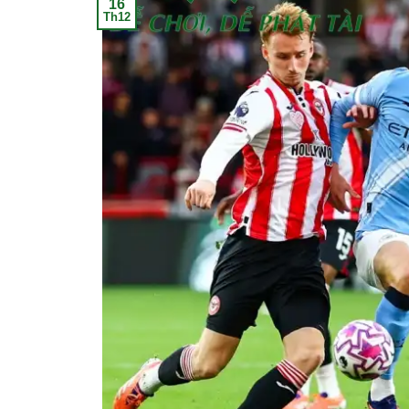
16
Th12