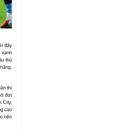
ởi đây
a xanh
ầu thủ
nhàng.
ần thi
hờ đợi
 City,
ng cao
ạo nên