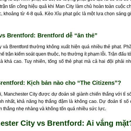
ế trận tấn công hiệu quả khi Man City làm chủ hoàn toàn cuộc ch
c, khoảng từ 4-8 quả. Kèo Xỉu phạt góc là một lựa chọn sáng g
s Brentford: Brentford dễ “ăn thẻ”
y và Brentford thường không xuất hiện quá nhiều thẻ phạt. Ph
hế trận kiểm soát quen thuộc, họ thường ít phạm lỗi. Trận đấu tớ
à khá cao. Tuy nhiên, tổng số thẻ phạt mà cả hai đội phải n
rentford: Kịch bản nào cho “The Citizens”?
, Manchester City được dự đoán sẽ giành chiến thắng với tỉ s
ạnh nhất, khả năng họ thắng đậm là không cao. Dự đoán tỉ số
ến thắng nhẹ nhàng và không tốn quá nhiều sức lực.
ster City vs Brentford: Ai vắng mặt