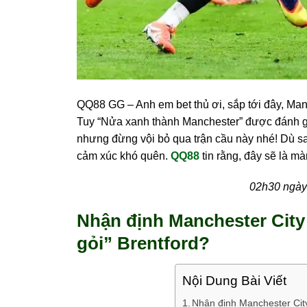
QQ88 GG – Anh em bet thủ ơi, sắp tới đây, Manc
Tuy “Nửa xanh thành Manchester” được đánh gi
nhưng đừng vội bỏ qua trận cầu này nhé! Dù s
cảm xúc khó quên.
QQ88
tin rằng, đây sẽ là m
02h30 ngày 
Nhận định Manchester City 
gỏi” Brentford?
Nội Dung Bài Viết
Nhận định Manchester City 