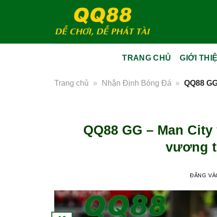
Bỏ
qua
nội
dung
TRANG CHỦ
GIỚI THI
Trang chủ
»
Nhận Định Bóng Đá
»
QQ88 GG 
QQ88 GG – Man City 
vương t
ĐĂNG V