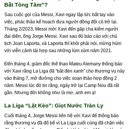
Bất Tòng Tâm”?
Sau cuộc gọi của Messi, Xavi ngay lập tức bắt tay vào
việc, phác thảo kế hoạch đưa người đồng đội cũ trở lại.
Tháng 2/2023, Messi mời Xavi đến gặp cha kiêm người
đại diện, ông Jorge Messi. Xavi sau đó báo cáo với chủ
tịch Joan Laporta, và Laporta thì khỏi phải nói, mừng húm
với viễn cảnh tái hợp sau những lùm xùm năm 2021.
Đến tháng 4, giám đốc thể thao Mateu Alemany thông báo
với Xavi rằng La Liga đã “bật đèn xanh” cho thương vụ này
vào tháng 7, mở đường cho việc soạn thảo hợp đồng 2
năm. Messi lúc đó tin rằng, ngày trở lại Camp Nou đã rất
gần. Nhưng đời không như là mơ, anh em ạ!
La Liga “Lật Kèo”: Giọt Nước Tràn Ly
Cuối tháng 4, Jorge Messi liên hệ với Xavi để thông báo
rằng thương vụ đã đổ bể vì La Liga cuối cùng đã chặn việc