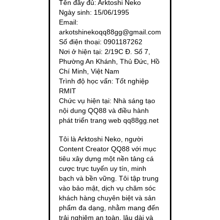
Tên đầy đủ: Arktoshi Neko
Ngày sinh: 15/06/1995
Email:
arkotshinekoqq88gg@gmail.com
Số điện thoại: 0901187262
Nơi ở hiện tại: 2/19C Đ. Số 7,
Phường An Khánh, Thủ Đức, Hồ
Chí Minh, Việt Nam
Trình độ học vấn: Tốt nghiệp
RMIT
Chức vụ hiện tại: Nhà sáng tạo
nội dung QQ88 và điều hành
phát triển trang web qq88gg.net
Tôi là Arktoshi Neko, người
Content Creator QQ88 với mục
tiêu xây dựng một nền tảng cá
cược trực tuyến uy tín, minh
bạch và bền vững. Tôi tập trung
vào bảo mật, dịch vụ chăm sóc
khách hàng chuyên biệt và sản
phẩm đa dạng, nhằm mang đến
trải nghiệm an toàn, lâu dài và