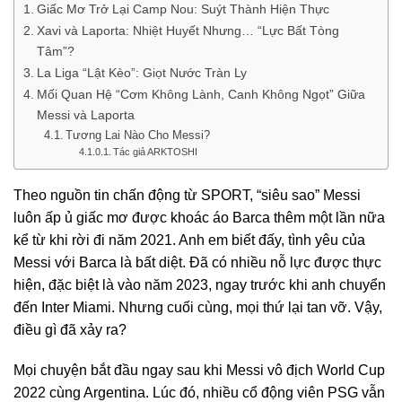
Giấc Mơ Trở Lại Camp Nou: Suýt Thành Hiện Thực
Xavi và Laporta: Nhiệt Huyết Nhưng… “Lực Bất Tòng
Tâm”?
La Liga “Lật Kèo”: Giọt Nước Tràn Ly
Mối Quan Hệ “Cơm Không Lành, Canh Không Ngọt” Giữa
Messi và Laporta
Tương Lai Nào Cho Messi?
Tác giả ARKTOSHI
Theo nguồn tin chấn động từ SPORT, “siêu sao” Messi
luôn ấp ủ giấc mơ được khoác áo Barca thêm một lần nữa
kể từ khi rời đi năm 2021. Anh em biết đấy, tình yêu của
Messi với Barca là bất diệt. Đã có nhiều nỗ lực được thực
hiện, đặc biệt là vào năm 2023, ngay trước khi anh chuyển
đến Inter Miami. Nhưng cuối cùng, mọi thứ lại tan vỡ. Vậy,
điều gì đã xảy ra?
Mọi chuyện bắt đầu ngay sau khi Messi vô địch World Cup
2022 cùng Argentina. Lúc đó, nhiều cổ động viên PSG vẫn