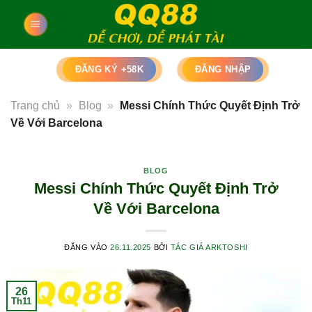
Bỏ
qua
nội
dung
ĐĂNG KÝ +58K
ĐĂNG NHẬP
Trang chủ
»
Blog
»
Messi Chính Thức Quyết Định Trở
Về Với Barcelona
BLOG
Messi Chính Thức Quyết Định Trở
Về Với Barcelona
ĐĂNG VÀO
26.11.2025
BỞI
TÁC GIẢ ARKTOSHI
26
Th11