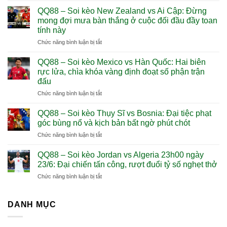
–
QQ88 – Soi kèo New Zealand vs Ai Cập: Đừng
Soi
mong đợi mưa bàn thắng ở cuộc đối đầu đầy toan
kèo
tính này
Pháp
ở
Chức năng bình luận bị tắt
vs
QQ88
Iraq
–
(4h00
QQ88 – Soi kèo Mexico vs Hàn Quốc: Hai biên
Soi
ngày
rực lửa, chìa khóa vàng định đoạt số phận trận
kèo
23/6):
đấu
New
Sức
ở
Chức năng bình luận bị tắt
Zealand
mạnh
QQ88
vs
hủy
–
Ai
diệt,
QQ88 – Soi kèo Thụy Sĩ vs Bosnia: Đại tiệc phạt
Soi
Cập:
Gà
góc bùng nổ và kịch bản bất ngờ phút chót
kèo
Đừng
trống
ở
Chức năng bình luận bị tắt
Mexico
mong
mở
QQ88
vs
đợi
tiệc
–
Hàn
QQ88 – Soi kèo Jordan vs Algeria 23h00 ngày
mưa
bàn
Soi
Quốc:
bàn
thắng
23/6: Đại chiến tấn công, rượt đuổi tỷ số nghẹt thở
kèo
Hai
thắng
mãn
ở
Chức năng bình luận bị tắt
Thụy
biên
ở
nhãn
QQ88
Sĩ
rực
cuộc
–
vs
lửa,
đối
Soi
DANH MỤC
Bosnia:
chìa
đầu
kèo
Đại
khóa
đầy
Jordan
tiệc
vàng
toan