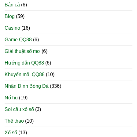
vs
phạt
định
tính
Bắn cá
(6)
Algeria
góc
đoạt
này
23h00
bùng
số
Blog
(59)
ngày
nổ
phận
23/6:
và
trận
Đại
kịch
Casino
(16)
đấu
chiến
bản
tấn
bất
Game QQ88
(6)
công,
ngờ
rượt
phút
Giải thuật sổ mơ
(6)
đuổi
chót
tỷ
Hướng dẫn QQ88
(6)
số
nghẹt
thở
Khuyến mãi QQ88
(10)
Nhận Định Bóng Đá
(336)
Nổ hũ
(19)
Soi cầu xổ số
(3)
Thể thao
(10)
Xổ số
(13)