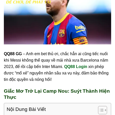
QQ88 GG
– Anh em bet thủ ơi, chắc hẳn ai cũng tiếc nuối
khi Messi không thể quay về mái nhà xưa Barcelona năm
2023, để rồi cập bến Inter Miami.
QQ88 Login
xin phép
được “mổ xẻ” nguyên nhân sâu xa vụ này, đảm bảo thông
tin độc quyền và nóng hổi!
Giấc Mơ Trở Lại Camp Nou: Suýt Thành Hiện
Thực
Nội Dung Bài Viết