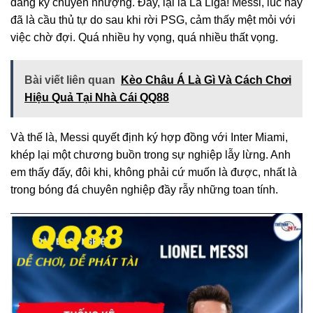
đăng ký chuyển nhượng. Đấy, lại là La Liga! Messi, lúc này
đã là cầu thủ tự do sau khi rời PSG, cảm thấy mệt mỏi với
việc chờ đợi. Quá nhiều hy vọng, quá nhiều thất vọng.
Bài viết liên quan
Kèo Châu Á Là Gì Và Cách Chơi
Hiệu Quả Tại Nhà Cái QQ88
Và thế là, Messi quyết định ký hợp đồng với Inter Miami,
khép lại một chương buồn trong sự nghiệp lẫy lừng. Anh
em thấy đấy, đôi khi, không phải cứ muốn là được, nhất là
trong bóng đá chuyên nghiệp đầy rẫy những toan tính.