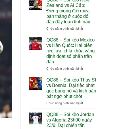
Soi
Zealand vs Ai Cập:
kèo
Đừng mong đợi mưa
Pháp
bàn thắng ở cuộc đối
vs
đầu đầy toan tính này
Iraq
(4h00
ở
Chức năng bình luận bị tắt
ngày
QQ88
23/6):
–
QQ88 – Soi kèo Mexico
Sức
Soi
vs Hàn Quốc: Hai biên
mạnh
kèo
rực lửa, chìa khóa vàng
hủy
New
định đoạt số phận trận
diệt,
Zealand
đấu
Gà
vs
trống
Ai
ở
Chức năng bình luận bị tắt
mở
Cập:
QQ88
tiệc
Đừng
–
QQ88 – Soi kèo Thụy Sĩ
bàn
mong
Soi
vs Bosnia: Đại tiệc phạt
thắng
đợi
kèo
góc bùng nổ và kịch bản
mãn
mưa
Mexico
bất ngờ phút chót
nhãn
bàn
vs
thắng
Hàn
ở
Chức năng bình luận bị tắt
ở
Quốc:
QQ88
cuộc
Hai
–
QQ88 – Soi kèo Jordan
đối
biên
Soi
vs Algeria 23h00 ngày
đầu
rực
kèo
23/6: Đại chiến tấn
đầy
lửa,
Thụy