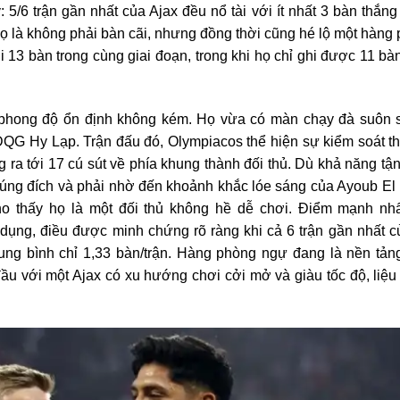
 5/6 trận gần nhất của Ajax đều nổ tài với ít nhất 3 bàn thắn
họ là không phải bàn cãi, nhưng đồng thời cũng hé lộ một hàng
i 13 bàn trong cùng giai đoạn, trong khi họ chỉ ghi được 11 bà
 phong độ ổn định không kém. Họ vừa có màn chạy đà suôn 
 VĐQG Hy Lạp. Trận đấu đó, Olympiacos thể hiện sự kiểm soát th
ra tới 17 cú sút về phía khung thành đối thủ. Dù khả năng tậ
 trúng đích và phải nhờ đến khoảnh khắc lóe sáng của Ayoub El
ho thấy họ là một đối thủ không hề dễ chơi. Điểm mạnh nh
 dụng, điều được minh chứng rõ ràng khi cả 6 trận gần nhất c
rung bình chỉ 1,33 bàn/trận. Hàng phòng ngự đang là nền tản
đầu với một Ajax có xu hướng chơi cởi mở và giàu tốc độ, liệu