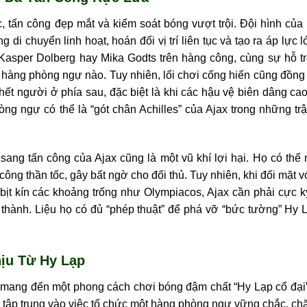
lực, tấn công đẹp mắt và kiểm soát bóng vượt trội. Đội hình của
di chuyển linh hoạt, hoán đổi vị trí liên tục và tạo ra áp lực l
Kasper Dolberg hay Mika Godts trên hàng công, cùng sự hỗ t
ỳ hàng phòng ngự nào. Tuy nhiên, lối chơi cống hiến cũng đồng
hết người ở phía sau, đặc biệt là khi các hậu vệ biên dâng ca
ng ngự có thể là “gót chân Achilles” của Ajax trong những tr
sang tấn công của Ajax cũng là một vũ khí lợi hại. Họ có thể
ông thần tốc, gây bất ngờ cho đối thủ. Tuy nhiên, khi đối mặt v
bịt kín các khoảng trống như Olympiacos, Ajax cần phải cực k
thành. Liệu họ có đủ “phép thuật” để phá vỡ “bức tường” Hy 
ịu Từ Hy Lạp
i mang đến một phong cách chơi bóng đậm chất “Hy Lạp cổ đại”
 tập trung vào việc tổ chức một hàng phòng ngự vững chắc, chặ