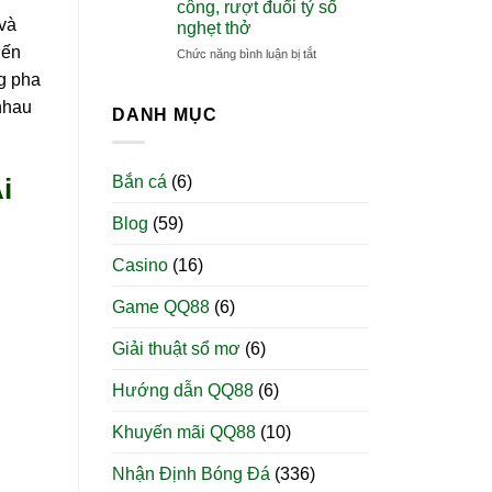
công, rượt đuổi tỷ số
toan
chìa
Sĩ
và
nghẹt thở
tính
khóa
vs
này
vàng
iến
Bosnia:
ở
Chức năng bình luận bị tắt
định
Đại
QQ88
ng pha
đoạt
tiệc
–
nhau
số
phạt
Soi
DANH MỤC
phận
góc
kèo
trận
bùng
Jordan
đấu
nổ
vs
Bắn cá
(6)
i
và
Algeria
kịch
23h00
bản
Blog
(59)
ngày
bất
23/6:
ngờ
Đại
Casino
(16)
phút
chiến
chót
tấn
Game QQ88
(6)
công,
rượt
Giải thuật sổ mơ
(6)
đuổi
tỷ
Hướng dẫn QQ88
(6)
số
nghẹt
thở
Khuyến mãi QQ88
(10)
Nhận Định Bóng Đá
(336)