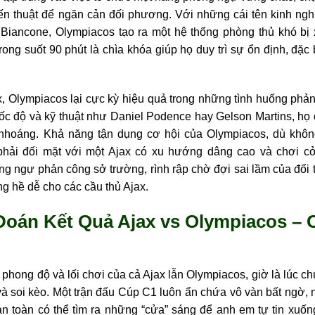
ến thuật để ngăn cản đối phương. Với những cái tên kinh ng
 Biancone, Olympiacos tạo ra một hệ thống phòng thủ khó bị
ong suốt 90 phút là chìa khóa giúp họ duy trì sự ổn định, đặc b
 Olympiacos lại cực kỳ hiệu quả trong những tình huống phả
ốc độ và kỹ thuật như Daniel Podence hay Gelson Martins, họ 
 nhoáng. Khả năng tận dụng cơ hội của Olympiacos, dù khô
phải đối mặt với một Ajax có xu hướng dâng cao và chơi c
g ngự phản công sở trường, rình rập chờ đợi sai lầm của đối 
ông hề dễ cho các cầu thủ Ajax.
Đoán Kết Quả Ajax vs Olympiacos – 
 phong độ và lối chơi của cả Ajax lẫn Olympiacos, giờ là lúc ch
và soi kèo. Một trận đấu Cúp C1 luôn ẩn chứa vô vàn bất ngờ,
n toàn có thể tìm ra những “cửa” sáng để anh em tự tin xuống