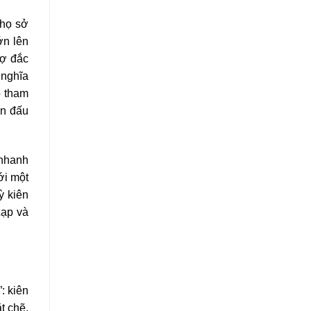
 họ sở
ớn lên
rợ đắc
 nghĩa
o tham
ận đấu
 nhanh
ới một
ỳ kiên
Lạp và
: kiên
t chẽ,