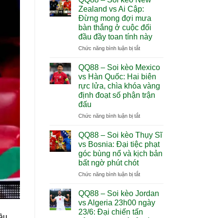
Soi
Zealand vs Ai Cập:
kèo
Đừng mong đợi mưa
Pháp
bàn thắng ở cuộc đối
vs
đầu đầy toan tính này
Iraq
(4h00
ở
Chức năng bình luận bị tắt
ngày
QQ88
23/6):
–
QQ88 – Soi kèo Mexico
Sức
Soi
vs Hàn Quốc: Hai biên
mạnh
kèo
rực lửa, chìa khóa vàng
hủy
New
định đoạt số phận trận
diệt,
Zealand
đấu
Gà
vs
trống
Ai
ở
Chức năng bình luận bị tắt
mở
Cập:
QQ88
tiệc
Đừng
–
QQ88 – Soi kèo Thụy Sĩ
bàn
mong
Soi
vs Bosnia: Đại tiệc phạt
thắng
đợi
kèo
góc bùng nổ và kịch bản
mãn
mưa
Mexico
bất ngờ phút chót
nhãn
bàn
vs
thắng
Hàn
ở
Chức năng bình luận bị tắt
ở
Quốc:
QQ88
cuộc
Hai
–
QQ88 – Soi kèo Jordan
đối
biên
Soi
vs Algeria 23h00 ngày
đầu
rực
kèo
23/6: Đại chiến tấn
đầy
lửa,
Thụy
đầu