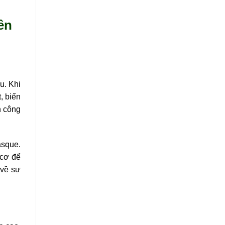
ên
u. Khi
, biến
n công
asque.
 cơ để
 về sự