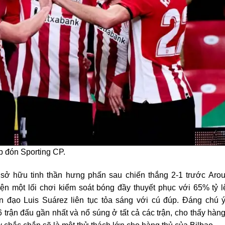
ếp đón Sporting CP.
 sở hữu tinh thần hưng phấn sau chiến thắng 2-1 trước Arou
iện một lối chơi kiểm soát bóng đầy thuyết phục với 65% tỷ 
n đạo Luis Suárez liên tục tỏa sáng với cú đúp. Đáng chú 
6 trận đấu gần nhất và nổ súng ở tất cả các trận, cho thấy hàn