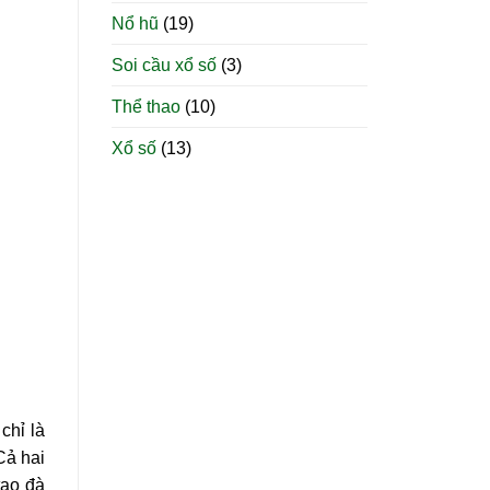
Nổ hũ
(19)
Soi cầu xổ số
(3)
Thể thao
(10)
Xổ số
(13)
chỉ là
Cả hai
tạo đà