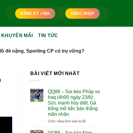
ĐĂNG KÝ +58K
ĐĂNG NHẬP
KHUYẾN MÃI
TIN TỨC
lồ đè nặng, Sporting CP có trụ vững?
BÀI VIẾT MỚI NHẤT
p
QQ88 – Soi kèo Pháp vs
Iraq (4h00 ngày 23/6):
Sức mạnh hủy diệt, Gà
trống mở tiệc bàn thắng
mãn nhãn
ở
Chức năng bình luận bị tắt
QQ88
–
QQ88 – Soi kèo New