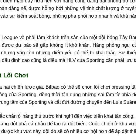
 diện mạo đầy hứa hẹn với hàng công đang đạt phong độ cự
bàn đáng nể, được hỗ trợ bởi những vệ tinh chất lượng ở tuyế
a vào sự kiểm soát bóng, những pha phối hợp nhanh và khả nă
 League và phải làm khách trên sân của một đội bóng Tây B
P được dự báo sẽ gặp không ít khó khăn. Hàng phòng ngự c
nhưng vẫn còn những điểm yếu có thể bị khai thác. Sự thiế
ận đấu đỉnh cao cũng là điều mà HLV của Sporting cần phải lưu 
i Lối Chơi
a hai chiến lược gia. Bilbao có thể sẽ chọn lối chơi pressing t
ng của Sporting, đồng thời tận dụng những sai lầm từ phía đố
 trung tâm của Sporting và cắt đứt đường chuyền đến Luis Suáre
ắc chắn ở hàng thủ trước khi nghĩ đến việc triển khai tấn công.
năng đột phá cá nhân để tạo ra đột biến. Cuộc chiến ở khu vự
t được khu vực này, đội đó sẽ có nhiều cơ hội hơn để áp đặt thế