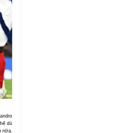
eandro
thế dù
n nữa.