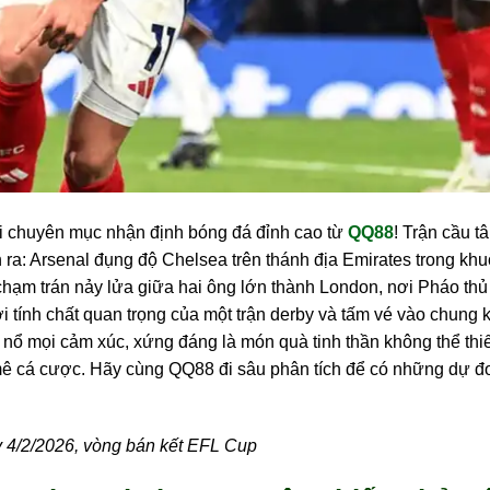
 chuyên mục nhận định bóng đá đỉnh cao từ
QQ88
! Trận cầu t
 ra: Arsenal đụng độ Chelsea trên thánh địa Emirates trong kh
chạm trán nảy lửa giữa hai ông lớn thành London, nơi Pháo th
ới tính chất quan trọng của một trận derby và tấm vé vào chung k
 nổ mọi cảm xúc, xứng đáng là món quà tinh thần không thể thi
mê cá cược. Hãy cùng QQ88 đi sâu phân tích để có những dự đ
 4/2/2026, vòng bán kết EFL Cup