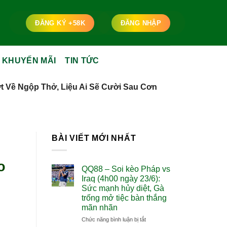
ĐĂNG KÝ +58K
ĐĂNG NHẬP
KHUYẾN MÃI
TIN TỨC
t Về Ngộp Thở, Liệu Ai Sẽ Cười Sau Cơn
BÀI VIẾT MỚI NHẤT
o
QQ88 – Soi kèo Pháp vs
Iraq (4h00 ngày 23/6):
Sức mạnh hủy diệt, Gà
trống mở tiệc bàn thắng
mãn nhãn
ở
Chức năng bình luận bị tắt