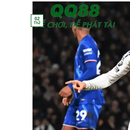
02
Th2