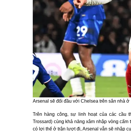
Arsenal sẽ đối đầu với Chelsea trên sân nhà ở
Trên hàng công, sự linh hoạt của các cầu t
Trossard) cùng khả năng xâm nhập vòng cấm t
có lợi thế ở trận lượt đi, Arsenal vẫn sẽ nhập