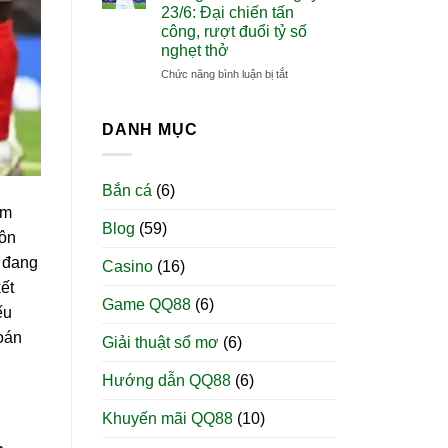
rực
kèo
23/6: Đại chiến tấn
đầy
lửa,
Thụy
công, rượt đuổi tỷ số
toan
chìa
Sĩ
nghẹt thở
tính
khóa
vs
này
vàng
Bosnia:
ở
Chức năng bình luận bị tắt
định
Đại
QQ88
đoạt
tiệc
–
số
phạt
Soi
DANH MỤC
phận
góc
kèo
trận
bùng
Jordan
đấu
nổ
vs
Bắn cá
(6)
và
Algeria
kịch
23h00
âm
bản
Blog
(59)
ngày
uôn
bất
23/6:
ngờ
ủ đang
Đại
Casino
(16)
phút
chiến
ết
chót
tấn
Game QQ88
(6)
ếu
công,
rượt
oán
Giải thuật sổ mơ
(6)
đuổi
tỷ
Hướng dẫn QQ88
(6)
số
nghẹt
thở
Khuyến mãi QQ88
(10)