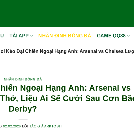
ỆU
TẢI APP
NHẬN ĐỊNH BÓNG ĐÁ
GAME QQ88
oi Kèo Đại Chiến Ngoại Hạng Anh: Arsenal vs Chelsea Lượ
NHẬN ĐỊNH BÓNG ĐÁ
hiến Ngoại Hạng Anh: Arsenal vs
Thở, Liệu Ai Sẽ Cười Sau Cơn Bã
Derby?
ÀO
02.02.2026
BỞI
TÁC GIẢ ARKTOSHI