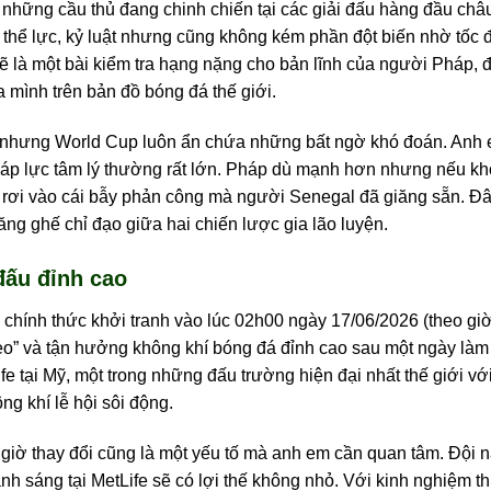
ữu những cầu thủ đang chinh chiến tại các giải đấu hàng đầu châ
 thể lực, kỷ luật nhưng cũng không kém phần đột biến nhờ tốc 
ẽ là một bài kiểm tra hạng nặng cho bản lĩnh của người Pháp, 
a mình trên bản đồ bóng đá thế giới.
có, nhưng World Cup luôn ẩn chứa những bất ngờ khó đoán. Anh
n, áp lực tâm lý thường rất lớn. Pháp dù mạnh hơn nhưng nếu k
ể rơi vào cái bẫy phản công mà người Senegal đã giăng sẵn. Đ
ăng ghế chỉ đạo giữa hai chiến lược gia lão luyện.
 đấu đỉnh cao
chính thức khởi tranh vào lúc 02h00 ngày 17/06/2026 (theo giờ
o” và tận hưởng không khí bóng đá đỉnh cao sau một ngày làm 
e tại Mỹ, một trong những đấu trường hiện đại nhất thế giới vớ
g khí lễ hội sôi động.
úi giờ thay đổi cũng là một yếu tố mà anh em cần quan tâm. Đội 
nh sáng tại MetLife sẽ có lợi thế không nhỏ. Với kinh nghiệm th