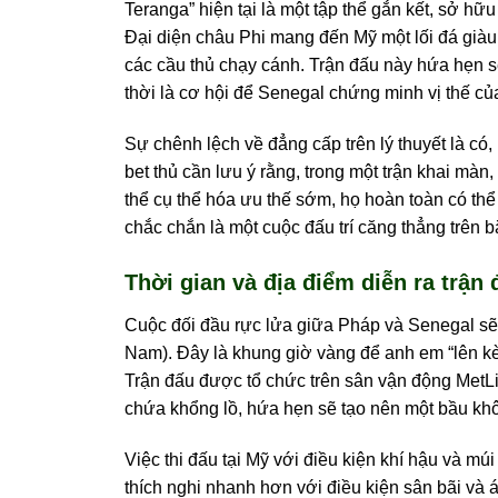
Teranga” hiện tại là một tập thể gắn kết, sở h
Đại diện châu Phi mang đến Mỹ một lối đá giàu
các cầu thủ chạy cánh. Trận đấu này hứa hẹn s
thời là cơ hội để Senegal chứng minh vị thế củ
Sự chênh lệch về đẳng cấp trên lý thuyết là 
bet thủ cần lưu ý rằng, trong một trận khai mà
thể cụ thể hóa ưu thế sớm, họ hoàn toàn có th
chắc chắn là một cuộc đấu trí căng thẳng trên b
Thời gian và địa điểm diễn ra trận
Cuộc đối đầu rực lửa giữa Pháp và Senegal sẽ 
Nam). Đây là khung giờ vàng để anh em “lên kè
Trận đấu được tổ chức trên sân vận động MetLif
chứa khổng lồ, hứa hẹn sẽ tạo nên một bầu khôn
Việc thi đấu tại Mỹ với điều kiện khí hậu và m
thích nghi nhanh hơn với điều kiện sân bãi và á