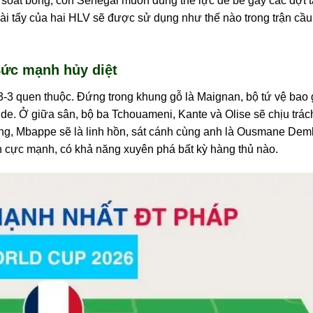
 soát bóng, còn Senegal muốn dùng thể lực để bẻ gãy các đợt 
 tẩy của hai HLV sẽ được sử dụng như thế nào trong trận cầu
Sức mạnh hủy diệt
3-3 quen thuộc. Đứng trong khung gỗ là Maignan, bộ tứ vệ bao
. Ở giữa sân, bộ ba Tchouameni, Kante và Olise sẽ chịu trác
ông, Mbappe sẽ là linh hồn, sát cánh cùng anh là Ousmane Dem
nh cực mạnh, có khả năng xuyên phá bất kỳ hàng thủ nào.