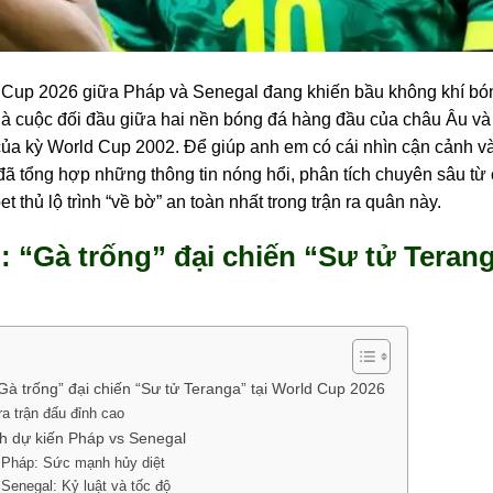
d Cup 2026 giữa Pháp và Senegal đang khiến bầu không khí bó
là cuộc đối đầu giữa hai nền bóng đá hàng đầu của châu Âu và
n của kỳ World Cup 2002. Để giúp anh em có cái nhìn cận cảnh v
ã tổng hợp những thông tin nóng hổi, phân tích chuyên sâu từ
thủ lộ trình “về bờ” an toàn nhất trong trận ra quân này.
 “Gà trống” đại chiến “Sư tử Teran
à trống” đại chiến “Sư tử Teranga” tại World Cup 2026
ra trận đấu đỉnh cao
nh dự kiến Pháp vs Senegal
n Pháp: Sức mạnh hủy diệt
 Senegal: Kỷ luật và tốc độ