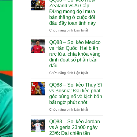
Soi
Zealand vs Ai Cập:
kèo
Đừng mong đợi mưa
Pháp
bàn thắng ở cuộc đối
vs
đầu đầy toan tính này
Iraq
(4h00
ở
Chức năng bình luận bị tắt
ngày
QQ88
23/6):
–
QQ88 – Soi kèo Mexico
Sức
Soi
vs Hàn Quốc: Hai biên
mạnh
kèo
rực lửa, chìa khóa vàng
hủy
New
định đoạt số phận trận
diệt,
Zealand
đấu
Gà
vs
trống
Ai
ở
Chức năng bình luận bị tắt
mở
Cập:
QQ88
tiệc
Đừng
–
QQ88 – Soi kèo Thụy Sĩ
bàn
mong
Soi
vs Bosnia: Đại tiệc phạt
thắng
đợi
kèo
góc bùng nổ và kịch bản
mãn
mưa
Mexico
bất ngờ phút chót
nhãn
bàn
vs
thắng
Hàn
ở
Chức năng bình luận bị tắt
ở
Quốc:
QQ88
cuộc
Hai
–
QQ88 – Soi kèo Jordan
đối
biên
Soi
vs Algeria 23h00 ngày
đầu
rực
kèo
23/6: Đại chiến tấn
đầy
lửa,
Thụy