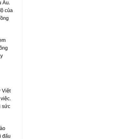
u Âu.
độ của
đồng
 em
hông
ây
 Việt
việc.
i sức
nào
i đấu