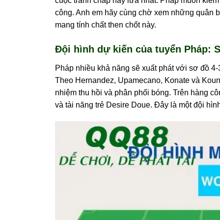
cuộc tranh chấp nảy lửa nhất. Pháp muốn kiểm
công. Anh em hãy cùng chờ xem những quân bài
mang tính chất then chốt này.
Đội hình dự kiến của tuyển Pháp: 
Pháp nhiều khả năng sẽ xuất phát với sơ đồ 4-
Theo Hernandez, Upamecano, Konate và Kounde
nhiệm thu hồi và phân phối bóng. Trên hàng c
và tài năng trẻ Desire Doue. Đây là một đội hì