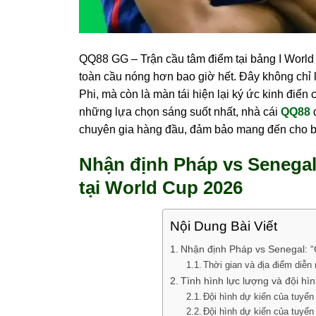
QQ88 GG – Trận cầu tâm điểm tại bảng I Worl
toàn cầu nóng hơn bao giờ hết. Đây không chỉ 
Phi, mà còn là màn tái hiện lại ký ức kinh điể
những lựa chọn sáng suốt nhất, nhà cái
QQ88
đ
chuyên gia hàng đầu, đảm bảo mang đến cho bet 
Nhận định Pháp vs Senegal:
tại World Cup 2026
Nội Dung Bài Viết
Nhận định Pháp vs Senegal: “G
Thời gian và địa điểm diễn 
Tình hình lực lượng và đội hì
Đội hình dự kiến của tuyể
Đội hình dự kiến của tuyển