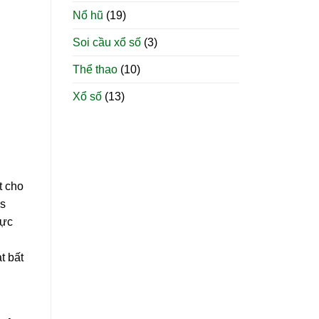
Nổ hũ
(19)
Soi cầu xổ số
(3)
Thể thao
(10)
Xổ số
(13)
t cho
ps
hực
t bất