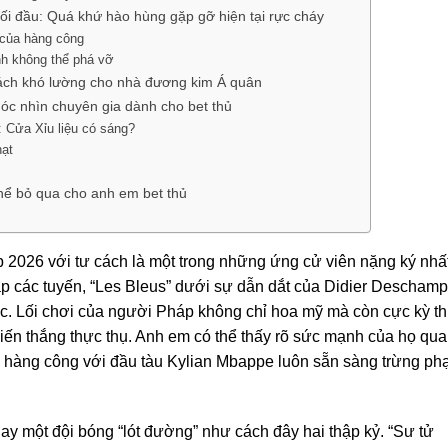
ối đầu: Quá khứ hào hùng gặp gỡ hiện tại rực cháy
 của hàng công
h không thể phá vỡ
hách khó lường cho nhà đương kim Á quân
óc nhìn chuyên gia dành cho bet thủ
: Cửa Xỉu liệu có sáng?
hạt
hể bỏ qua cho anh em bet thủ
 2026 với tư cách là một trong những ứng cử viên nặng ký nhấ
hắp các tuyến, “Les Bleus” dưới sự dẫn dắt của Didier Descham
ạc. Lối chơi của người Pháp không chỉ hoa mỹ mà còn cực kỳ t
hiến thắng thực thụ. Anh em có thể thấy rõ sức mạnh của họ qua
à hàng công với đầu tàu Kylian Mbappe luôn sẵn sàng trừng phạ
hay một đội bóng “lót đường” như cách đây hai thập kỷ. “Sư tử