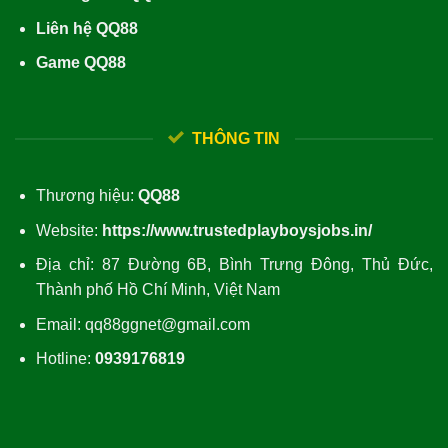
Liên hệ QQ88
Game QQ88
THÔNG TIN
Thương hiệu:
QQ88
Website:
https://www.trustedplayboysjobs.in/
Địa chỉ: 87 Đường 6B, Bình Trưng Đông, Thủ Đức,
Thành phố Hồ Chí Minh, Việt Nam
Email: qq88ggnet@gmail.com
Hotline:
0939176819