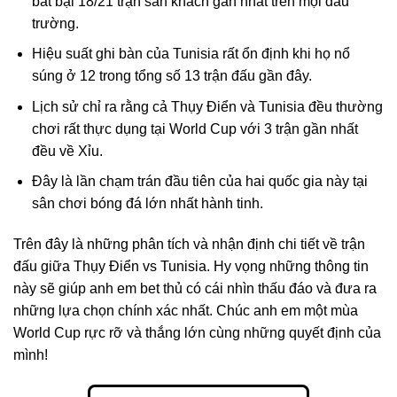
bất bại 18/21 trận sân khách gần nhất trên mọi đấu
trường.
Hiệu suất ghi bàn của Tunisia rất ổn định khi họ nổ
súng ở 12 trong tổng số 13 trận đấu gần đây.
Lịch sử chỉ ra rằng cả Thụy Điển và Tunisia đều thường
chơi rất thực dụng tại World Cup với 3 trận gần nhất
đều về Xỉu.
Đây là lần chạm trán đầu tiên của hai quốc gia này tại
sân chơi bóng đá lớn nhất hành tinh.
Trên đây là những phân tích và nhận định chi tiết về trận
đấu giữa Thụy Điển vs Tunisia. Hy vọng những thông tin
này sẽ giúp anh em bet thủ có cái nhìn thấu đáo và đưa ra
những lựa chọn chính xác nhất. Chúc anh em một mùa
World Cup rực rỡ và thắng lớn cùng những quyết định của
mình!