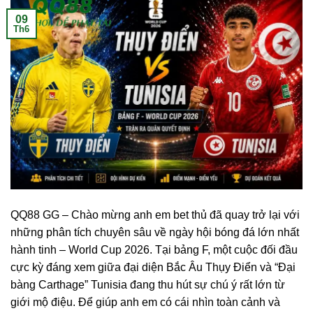
09
Th6
QQ88 GG – Chào mừng anh em bet thủ đã quay trở lại với
những phân tích chuyên sâu về ngày hội bóng đá lớn nhất
hành tinh – World Cup 2026. Tại bảng F, một cuộc đối đầu
cực kỳ đáng xem giữa đại diện Bắc Âu Thụy Điển và “Đại
bàng Carthage” Tunisia đang thu hút sự chú ý rất lớn từ
giới mộ điệu. Để giúp anh em có cái nhìn toàn cảnh và