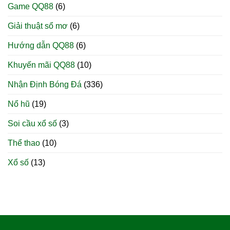
tấn
bất
Game QQ88
(6)
công,
ngờ
rượt
phút
Giải thuật sổ mơ
(6)
đuổi
chót
tỷ
Hướng dẫn QQ88
(6)
số
nghẹt
thở
Khuyến mãi QQ88
(10)
Nhận Định Bóng Đá
(336)
Nổ hũ
(19)
Soi cầu xổ số
(3)
Thể thao
(10)
Xổ số
(13)