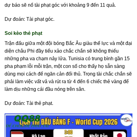
dự báo sẽ nổ tài phạt góc với khoảng 9 đến 11 quả.
Dự đoán: Tài phạt góc.
Soi kèo thẻ phạt
Trận đấu giữa một đội bóng Bắc Âu giàu thể lực và một đại
diện châu Phi đầy tiểu xảo chắc chắn sẽ không thiếu
những pha va chạm nảy lửa. Tunisia có trung bình gần 15
pha phạm lỗi mỗi trận, một con số cho thấy họ sẵn sàng
dùng mọi cách để ngăn cản đối thủ. Trọng tài chắc chắn sẽ
phải làm việc vất vả và rút ra từ 4 đến 6 chiếc thẻ vàng để
làm dịu những cái đầu nóng trên sân.
Dự đoán: Tài thẻ phạt.