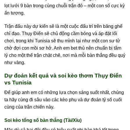
lọt lưới 9 bàn trong cùng chuỗi trận đó – một con số cực kỳ
ấn tượng.
Trận đấu này dự kiến sẽ là một cuộc đấu trí trên băng ghế
chỉ đạo. Thụy Điển sẽ chủ động cầm bóng và áp đặt lối
chơi, trong khi Tunisia sẽ thu mình lại như một con sư tử
chờ đợi con mồi sơ hở. Anh em bet thủ nên chuẩn bị tâm
lý cho một thế trận chặt chẽ, nơi mà mỗi bàn thắng đều quý
như vàng.
Dự đoán kết quả và soi kèo thơm Thụy Điển
vs Tunisia
Để giúp anh em có những lựa chọn sáng suốt nhất, chúng
ta hãy cùng đi sâu vào các kèo phụ và dự đoán tỷ số cuối
cùng của trận chiến này.
Soi kèo tổng số bàn thắng (Tài/Xỉu)
Mặc dù cả hai đội đều có hiệu suất ghi bàn khá tốt trong