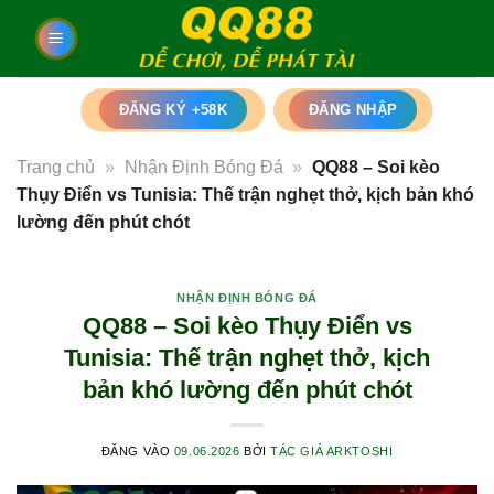
Bỏ
qua
nội
dung
ĐĂNG KÝ +58K
ĐĂNG NHẬP
Trang chủ
»
Nhận Định Bóng Đá
»
QQ88 – Soi kèo
Thụy Điển vs Tunisia: Thế trận nghẹt thở, kịch bản khó
lường đến phút chót
NHẬN ĐỊNH BÓNG ĐÁ
QQ88 – Soi kèo Thụy Điển vs
Tunisia: Thế trận nghẹt thở, kịch
bản khó lường đến phút chót
ĐĂNG VÀO
09.06.2026
BỞI
TÁC GIẢ ARKTOSHI