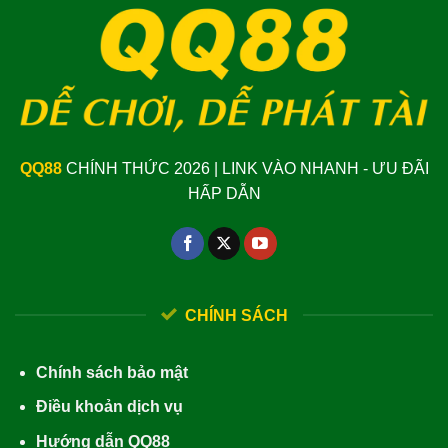
QQ88
CHÍNH THỨC 2026 | LINK VÀO NHANH - ƯU ĐÃI
HẤP DẪN
CHÍNH SÁCH
Chính sách bảo mật
Điều khoản dịch vụ
Hướng dẫn QQ88