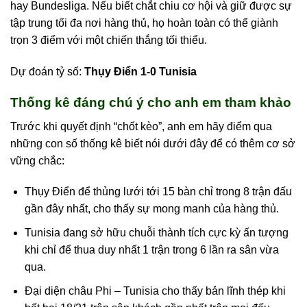
hay Bundesliga. Nếu biết chắt chiu cơ hội và giữ được sự
tập trung tối đa nơi hàng thủ, họ hoàn toàn có thể giành
trọn 3 điểm với một chiến thắng tối thiểu.
Dự đoán tỷ số:
Thụy Điển 1-0 Tunisia
Thống kê đáng chú ý cho anh em tham khảo
Trước khi quyết định “chốt kèo”, anh em hãy điểm qua
những con số thống kê biết nói dưới đây để có thêm cơ sở
vững chắc:
Thụy Điển để thủng lưới tới 15 bàn chỉ trong 8 trận đấu
gần đây nhất, cho thấy sự mong manh của hàng thủ.
Tunisia đang sở hữu chuỗi thành tích cực kỳ ấn tượng
khi chỉ để thua duy nhất 1 trận trong 6 lần ra sân vừa
qua.
Đại diện châu Phi – Tunisia cho thấy bản lĩnh thép khi