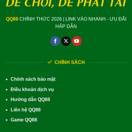
QQ88
CHÍNH THỨC 2026 | LINK VÀO NHANH - ƯU ĐÃI
HẤP DẪN
CHÍNH SÁCH
Chính sách bảo mật
Điều khoản dịch vụ
Hướng dẫn QQ88
Liên hệ QQ88
Game QQ88