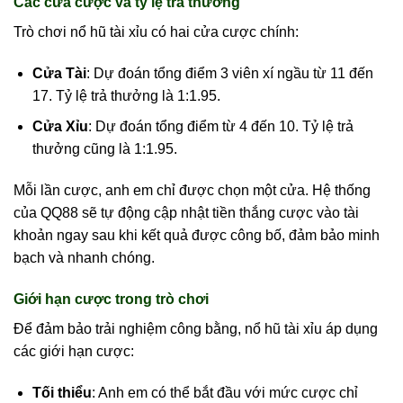
Các cửa cược và tỷ lệ trả thưởng
Trò chơi nổ hũ tài xỉu có hai cửa cược chính:
Cửa Tài
: Dự đoán tổng điểm 3 viên xí ngầu từ 11 đến
17. Tỷ lệ trả thưởng là 1:1.95.
Cửa Xỉu
: Dự đoán tổng điểm từ 4 đến 10. Tỷ lệ trả
thưởng cũng là 1:1.95.
Mỗi lần cược, anh em chỉ được chọn một cửa. Hệ thống
của QQ88 sẽ tự động cập nhật tiền thắng cược vào tài
khoản ngay sau khi kết quả được công bố, đảm bảo minh
bạch và nhanh chóng.
Giới hạn cược trong trò chơi
Để đảm bảo trải nghiệm công bằng, nổ hũ tài xỉu áp dụng
các giới hạn cược:
Tối thiểu
: Anh em có thể bắt đầu với mức cược chỉ