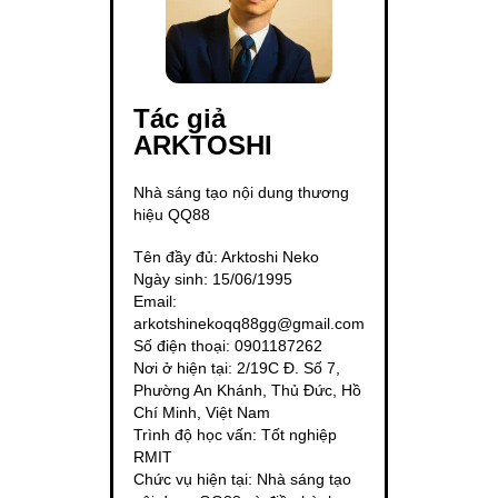
Tác giả
ARKTOSHI
Nhà sáng tạo nội dung thương
hiệu QQ88
Tên đầy đủ: Arktoshi Neko
Ngày sinh: 15/06/1995
Email:
arkotshinekoqq88gg@gmail.com
Số điện thoại: 0901187262
Nơi ở hiện tại: 2/19C Đ. Số 7,
Phường An Khánh, Thủ Đức, Hồ
Chí Minh, Việt Nam
Trình độ học vấn: Tốt nghiệp
RMIT
Chức vụ hiện tại: Nhà sáng tạo