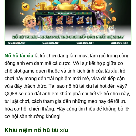
Nổ hũ tài xỉu
là trò chơi đang làm mưa làm gió trong cộng
đồng anh em đam mê cá cược. Với sự kết hợp giữa cơ
chế slot game quen thuộc và tính kịch tính của tài xỉu, trò
chơi này mang đến trải nghiệm mới mẻ, vừa dễ tiếp cận
vừa đầy thách thức. Tại sao nổ hũ tài xỉu lại hot đến vậy?
QQ88 sẽ dẫn dắt anh em khám phá chi tiết về trò chơi này,
từ luật chơi, cách tham gia đến những mẹo hay để tối ưu
hóa cơ hội chiến thắng. Hãy cùng tìm hiểu để không bỏ lỡ
cơ hội săn thưởng khủng!
Khái niệm nổ hũ tài xỉu