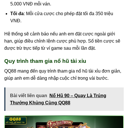
5.000 VNĐ mỗi ván.
Tối đa
: Mỗi cửa cược cho phép đặt tối đa 350 triệu
VNĐ.
Hệ thống sẽ cảnh báo nếu anh em đặt cược ngoài giới
hạn, giúp điều chỉnh lệnh cược phù hợp. Số tiền cược sẽ
được trừ trực tiếp từ ví game sau mỗi lần đặt.
Quy trình tham gia nổ hũ tài xỉu
QQ88 mang đến quy trình tham gia nổ hũ tài xỉu đơn giản,
giúp anh em dễ dàng nhập cuộc chỉ trong vài bước.
Bài viết liên quan
Nổ Hũ 90 – Quay Là Trúng
Thưởng Khủng Cùng QQ88