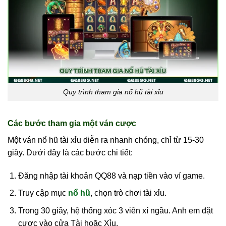
Quy trình tham gia nổ hũ tài xỉu
Các bước tham gia một ván cược
Một ván nổ hũ tài xỉu diễn ra nhanh chóng, chỉ từ 15-30
giây. Dưới đây là các bước chi tiết:
Đăng nhập tài khoản QQ88 và nạp tiền vào ví game.
Truy cập mục
nổ hũ
, chọn trò chơi tài xỉu.
Trong 30 giây, hệ thống xóc 3 viên xí ngầu. Anh em đặt
cược vào cửa Tài hoặc Xỉu.