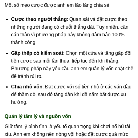
Một số mẹo cược được anh em lão làng chia sẻ:
Cược theo người thắng
: Quan sát và đặt cược theo
những người đang có chuỗi thắng dài. Tuy nhiên, cần
cẩn thận vì phương pháp này không đảm bảo 100%
thành công.
Gấp thếp có kiểm soát
: Chọn một cửa và tăng gấp đôi
tiền cược sau mỗi lần thua, tiếp tục đến khi thắng.
Phương pháp này yêu cầu anh em quản lý vốn chặt chẽ
để tránh rủi ro.
Chia nhỏ vốn
: Đặt cược với số tiền nhỏ ở các ván đầu
để thăm dò, sau đó tăng dần khi đã nắm bắt được xu
hướng.
Quản lý tâm lý và nguồn vốn
Giữ tâm lý bình tĩnh là yếu tố quan trọng khi chơi nổ hũ tài
xỉu. Anh em không nên nóng vội hoặc đặt cược quá mức