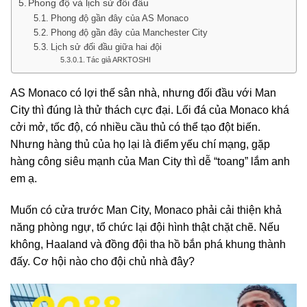
Phong độ và lịch sử đối đầu
Phong độ gần đây của AS Monaco
Phong độ gần đây của Manchester City
Lịch sử đối đầu giữa hai đội
Tác giả ARKTOSHI
AS Monaco có lợi thế sân nhà, nhưng đối đầu với Man
City thì đúng là thử thách cực đại. Lối đá của Monaco khá
cởi mở, tốc độ, có nhiều cầu thủ có thể tạo đột biến.
Nhưng hàng thủ của họ lại là điểm yếu chí mạng, gặp
hàng công siêu mạnh của Man City thì dễ “toang” lắm anh
em ạ.
Muốn có cửa trước Man City, Monaco phải cải thiện khả
năng phòng ngự, tổ chức lại đội hình thật chặt chẽ. Nếu
không, Haaland và đồng đội tha hồ bắn phá khung thành
đấy. Cơ hội nào cho đội chủ nhà đây?