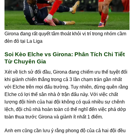
Girona đang rất quyết tâm thoát khỏi vị trí trong nhóm cầm
đèn đỏ tại La Liga
Soi Kèo Elche vs Girona: Phân Tích Chi Tiết
Từ Chuyên Gia
Xét về lịch sử đối đầu, Girona đang chiếm ưu thế tuyệt đối
khi giành chiến thắng trong cả 3 lần chạm trán gần nhất
với Elche trên mọi đấu trường. Tuy nhiên, đừng quên rằng
Elche có lợi thế sân nhà ở trận đấu này. Với việc chất
lượng đội hình của hai đội không có quá nhiều sự chênh
lệch, đội chủ nhà hoàn toàn có thể nghĩ đến việc phá dớp
toàn thua trước Girona và giành ít nhất 1 điểm.
Anh em cũng cần lưu ý rằng phong độ của cả hai đội đều