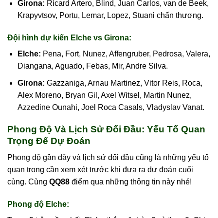
Girona:
Ricard Artero, Blind, Juan Carlos, van de Beek,
Krapyvtsov, Portu, Lemar, Lopez, Stuani chấn thương.
Đội hình dự kiến Elche vs Girona:
Elche:
Pena, Fort, Nunez, Affengruber, Pedrosa, Valera,
Diangana, Aguado, Febas, Mir, Andre Silva.
Girona:
Gazzaniga, Arnau Martinez, Vitor Reis, Roca,
Alex Moreno, Bryan Gil, Axel Witsel, Martin Nunez,
Azzedine Ounahi, Joel Roca Casals, Vladyslav Vanat.
Phong Độ Và Lịch Sử Đối Đầu: Yếu Tố Quan
Trọng Để Dự Đoán
Phong độ gần đây và lịch sử đối đầu cũng là những yếu tố
quan trọng cần xem xét trước khi đưa ra dự đoán cuối
cùng. Cùng
QQ88
điểm qua những thông tin này nhé!
Phong độ Elche: