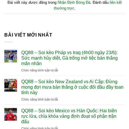
Bài viết này được đăng trong
Nhận Định Bóng Đá
. Đánh dấu
liên kết
thường trực
.
BÀI VIẾT MỚI NHẤT
QQ88 – Soi kèo Pháp vs Iraq (4h00 ngày 23/6):
Sức mạnh hủy diệt, Gà trống mở tiệc bàn thắng
mãn nhãn
ở
Chức năng bình luận bị tắt
QQ88
–
QQ88 – Soi kèo New Zealand vs Ai Cập: Đừng
Soi
mong đợi mưa bàn thắng ở cuộc đối đầu đầy toan
kèo
tính này
Pháp
ở
Chức năng bình luận bị tắt
vs
QQ88
Iraq
–
(4h00
QQ88 – Soi kèo Mexico vs Hàn Quốc: Hai biên
Soi
ngày
rực lửa, chìa khóa vàng định đoạt số phận trận
kèo
23/6):
đấu
New
Sức
ở
Chức năng bình luận bị tắt
Zealand
mạnh