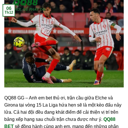
06
Th12
QQ88 GG – Anh em bet thủ ơi, trận cầu giữa Elche và
Girona tại vòng 15 La Liga hứa hẹn sẽ là một kèo đấu nảy
lửa. Cả hai đội đều đang khát điểm để cải thiện vị trí trên
bảng xếp hạng sau chuỗi trận chưa được như ý.
QQ88
BET
sẽ đồng hành cùng anh em, mang đến những phân