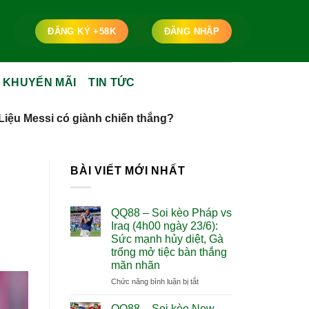
ĐĂNG KÝ +58K
ĐĂNG NHẬP
KHUYẾN MÃI
TIN TỨC
Liệu Messi có giành chiến thắng?
BÀI VIẾT MỚI NHẤT
QQ88 – Soi kèo Pháp vs
Iraq (4h00 ngày 23/6):
Sức mạnh hủy diệt, Gà
trống mở tiệc bàn thắng
mãn nhãn
ở
Chức năng bình luận bị tắt
QQ88
–
QQ88 – Soi kèo New