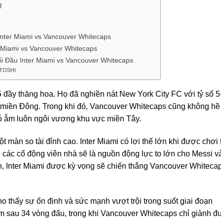
g
nter Miami vs Vancouver Whitecaps
r Miami vs Vancouver Whitecaps
i Đầu Inter Miami vs Vancouver Whitecaps
KTOSHI
 đầy thăng hoa. Họ đã nghiền nát New York City FC với tỷ số 5-
 miền Đông. Trong khi đó, Vancouver Whitecaps cũng không h
đó ẵm luôn ngôi vương khu vực miền Tây.
màn so tài đỉnh cao. Inter Miami có lợi thế lớn khi được chơi 
các cổ động viên nhà sẽ là nguồn động lực to lớn cho Messi v
nh, Inter Miami được kỳ vọng sẽ chiến thắng Vancouver Whiteca
ho thấy sự ổn định và sức mạnh vượt trội trong suốt giai đoạn
m sau 34 vòng đấu, trong khi Vancouver Whitecaps chỉ giành 