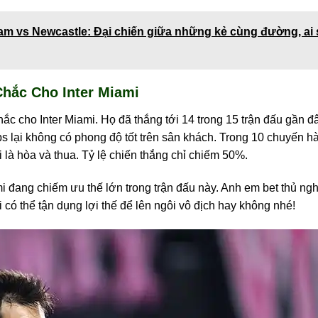
am vs Newcastle: Đại chiến giữa những kẻ cùng đường, ai 
hắc Cho Inter Miami
c cho Inter Miami. Họ đã thắng tới 14 trong 15 trận đấu gần đ
ps lại không có phong độ tốt trên sân khách. Trong 10 chuyến h
i là hòa và thua. Tỷ lệ chiến thắng chỉ chiếm 50%.
ami đang chiếm ưu thế lớn trong trận đấu này. Anh em bet thủ ng
có thể tận dụng lợi thế để lên ngôi vô địch hay không nhé!