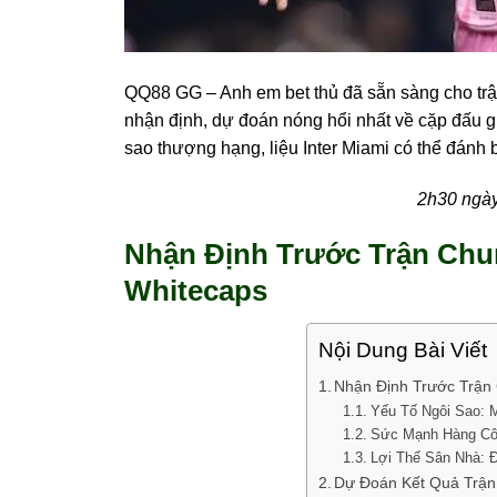
QQ88 GG – Anh em bet thủ đã sẵn sàng cho t
nhận định, dự đoán nóng hổi nhất về cặp đấu g
sao thượng hạng, liệu Inter Miami có thể đánh
2h30 ngày
Nhận Định Trước Trận Chun
Whitecaps
Nội Dung Bài Viết
Nhận Định Trước Trận 
Yếu Tố Ngôi Sao: M
Sức Mạnh Hàng Cô
Lợi Thế Sân Nhà: 
Dự Đoán Kết Quả Trận 