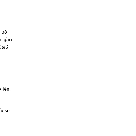
s
 trở
ận gần
iữa 2
 lên,
ấu sẽ