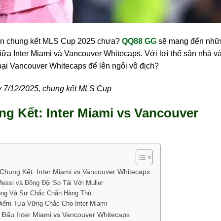
rận chung kết MLS Cup 2025 chưa?
QQ88 GG
sẽ mang đến nhữ
iữa Inter Miami và Vancouver Whitecaps. Với lợi thế sân nhà v
 bại Vancouver Whitecaps để lên ngôi vô địch?
 7/12/2025, chung kết MLS Cup
g Kết: Inter Miami vs Vancouver
Chung Kết: Inter Miami vs Vancouver Whitecaps
essi và Đồng Đội So Tài Với Muller
ng Và Sự Chắc Chắn Hàng Thủ
Điểm Tựa Vững Chắc Cho Inter Miami
Đấu Inter Miami vs Vancouver Whitecaps