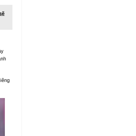
sẽ
ây
ành
hiêng