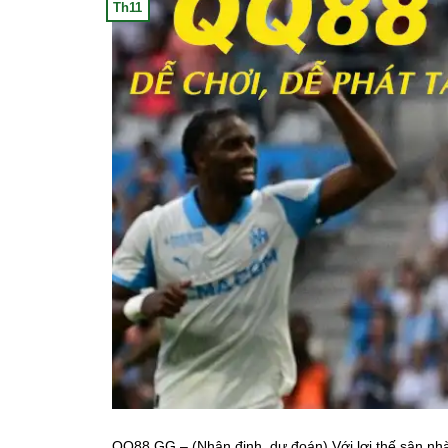
Th11
QQ88 GG – (Nhận định, dự đoán) Với lợi thế sân nhà