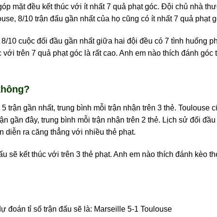
góp mặt đều kết thúc với ít nhất 7 quả phạt góc. Đội chủ nhà th
use, 8/10 trận đấu gần nhất của họ cũng có ít nhất 7 quả phạt g
 8/10 cuộc đối đầu gần nhất giữa hai đội đều có 7 tình huống p
 với trên 7 quả phạt góc là rất cao. Anh em nào thích đánh góc t
không?
 5 trận gần nhất, trung bình mỗi trận nhận trên 3 thẻ. Toulouse 
n gần đây, trung bình mỗi trận nhận trên 2 thẻ. Lịch sử đối đầ
n diễn ra căng thẳng với nhiều thẻ phạt.
 sẽ kết thúc với trên 3 thẻ phạt. Anh em nào thích đánh kèo thẻ
ự đoán tỉ số trận đấu sẽ là: Marseille 5-1 Toulouse