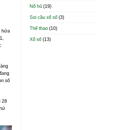
Nổ hũ
(19)
Soi cầu xổ số
(3)
Thể thao
(10)
u hứa
1,
Xổ số
(13)
c
đáng
 đang
on số
i 28
thứ