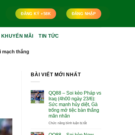
ĐĂNG KÝ +58K
ĐĂNG NHẬP
KHUYẾN MÃI
TIN TỨC
rì mạch thắng
BÀI VIẾT MỚI NHẤT
QQ88 – Soi kèo Pháp vs
Iraq (4h00 ngày 23/6):
Sức mạnh hủy diệt, Gà
trống mở tiệc bàn thắng
mãn nhãn
ở
Chức năng bình luận bị tắt
QQ88
–
QQ88 – Soi kèo New