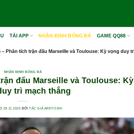
ỆU
TẢI APP
NHẬN ĐỊNH BÓNG ĐÁ
GAME QQ88
– Phân tích trận đấu Marseille và Toulouse: Kỳ vọng duy t
NHẬN ĐỊNH BÓNG ĐÁ
rận đấu Marseille và Toulouse: Kỳ
uy trì mạch thắng
ÀO
29.11.2025
BỞI
TÁC GIẢ ARKTOSHI