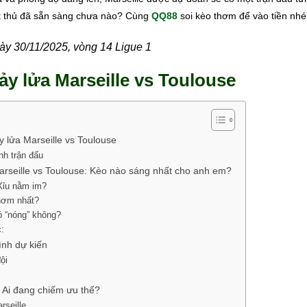
et thủ đã sẵn sàng chưa nào? Cùng
QQ88
soi kèo thơm để vào tiền nhé
ày 30/11/2025, vòng 14 Ligue 1
ảy lửa Marseille vs Toulouse
y lửa Marseille vs Toulouse
nh trận đấu
arseille vs Toulouse: Kèo nào sáng nhất cho anh em?
 Xỉu nằm im?
hơm nhất?
ó “nóng” không?
c:
ình dự kiến
ội
: Ai đang chiếm ưu thế?
rseille