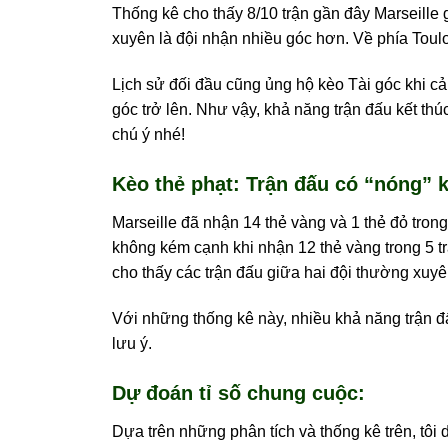
Thống kê cho thấy 8/10 trận gần đây Marseille 
xuyên là đội nhận nhiều góc hơn. Về phía Toulo
Lịch sử đối đầu cũng ủng hộ kèo Tài góc khi cả
góc trở lên. Như vậy, khả năng trận đấu kết thúc
chú ý nhé!
Kèo thẻ phạt: Trận đấu có “nóng” 
Marseille đã nhận 14 thẻ vàng và 1 thẻ đỏ trong
không kém cạnh khi nhận 12 thẻ vàng trong 5 trậ
cho thấy các trận đấu giữa hai đội thường xuyê
Với những thống kê này, nhiều khả năng trận đấu
lưu ý.
Dự đoán tỉ số chung cuộc:
Dựa trên những phân tích và thống kê trên, tôi d