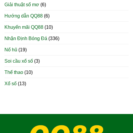
rượt
phút
Giải thuật sổ mơ
(6)
đuổi
chót
tỷ
Hướng dẫn QQ88
(6)
số
nghẹt
thở
Khuyến mãi QQ88
(10)
Nhận Định Bóng Đá
(336)
Nổ hũ
(19)
Soi cầu xổ số
(3)
Thể thao
(10)
Xổ số
(13)