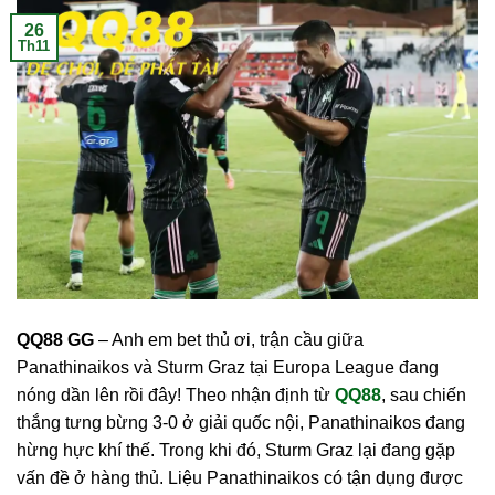
26
Th11
QQ88 GG
– Anh em bet thủ ơi, trận cầu giữa
Panathinaikos và Sturm Graz tại Europa League đang
nóng dần lên rồi đây! Theo nhận định từ
QQ88
, sau chiến
thắng tưng bừng 3-0 ở giải quốc nội, Panathinaikos đang
hừng hực khí thế. Trong khi đó, Sturm Graz lại đang gặp
vấn đề ở hàng thủ. Liệu Panathinaikos có tận dụng được