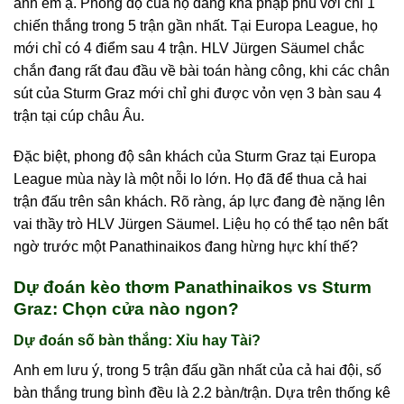
anh em ạ. Phong độ của họ đang khá phập phù với chỉ 1
chiến thắng trong 5 trận gần nhất. Tại Europa League, họ
mới chỉ có 4 điểm sau 4 trận. HLV Jürgen Säumel chắc
chắn đang rất đau đầu về bài toán hàng công, khi các chân
sút của Sturm Graz mới chỉ ghi được vỏn vẹn 3 bàn sau 4
trận tại cúp châu Âu.
Đặc biệt, phong độ sân khách của Sturm Graz tại Europa
League mùa này là một nỗi lo lớn. Họ đã để thua cả hai
trận đấu trên sân khách. Rõ ràng, áp lực đang đè nặng lên
vai thầy trò HLV Jürgen Säumel. Liệu họ có thể tạo nên bất
ngờ trước một Panathinaikos đang hừng hực khí thế?
Dự đoán kèo thơm Panathinaikos vs Sturm
Graz: Chọn cửa nào ngon?
Dự đoán số bàn thắng: Xỉu hay Tài?
Anh em lưu ý, trong 5 trận đấu gần nhất của cả hai đội, số
bàn thắng trung bình đều là 2.2 bàn/trận. Dựa trên thống kê