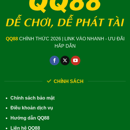
QQ88
CHÍNH THỨC 2026 | LINK VÀO NHANH - ƯU ĐÃI
HẤP DẪN
CHÍNH SÁCH
Chính sách bảo mật
Điều khoản dịch vụ
Hướng dẫn QQ88
Liên hệ QQ88