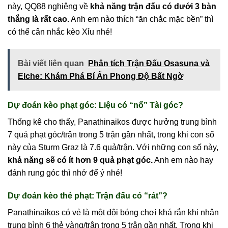
này, QQ88 nghiêng về
khả năng trận đấu có dưới 3 bàn
thắng là rất cao.
Anh em nào thích “ăn chắc mặc bền” thì
có thể cân nhắc kèo Xỉu nhé!
Bài viết liên quan
Phân tích Trận Đấu Osasuna và
Elche: Khám Phá Bí Ẩn Phong Độ Bất Ngờ
Dự đoán kèo phạt góc: Liệu có “nổ” Tài góc?
Thống kê cho thấy, Panathinaikos được hưởng trung bình
7 quả phạt góc/trận trong 5 trận gần nhất, trong khi con số
này của Sturm Graz là 7.6 quả/trận. Với những con số này,
khả năng sẽ có ít hơn 9 quả phạt góc.
Anh em nào hay
đánh rung góc thì nhớ để ý nhé!
Dự đoán kèo thẻ phạt: Trận đấu có “rát”?
Panathinaikos có vẻ là một đội bóng chơi khá rắn khi nhận
trung bình 6 thẻ vàng/trận trong 5 trận gần nhất. Trong khi