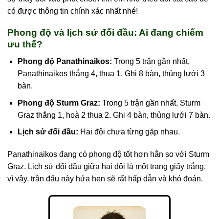
có được thông tin chính xác nhất nhé!
Phong độ và lịch sử đối đầu: Ai đang chiếm
ưu thế?
Phong độ Panathinaikos:
Trong 5 trận gần nhất,
Panathinaikos thắng 4, thua 1. Ghi 8 bàn, thủng lưới 3
bàn.
Phong độ Sturm Graz:
Trong 5 trận gần nhất, Sturm
Graz thắng 1, hoà 2 thua 2. Ghi 4 bàn, thủng lưới 7 bàn.
Lịch sử đối đầu:
Hai đội chưa từng gặp nhau.
Panathinaikos đang có phong độ tốt hơn hẳn so với Sturm
Graz. Lịch sử đối đầu giữa hai đội là một trang giấy trắng,
vì vậy, trận đấu này hứa hẹn sẽ rất hấp dẫn và khó đoán.