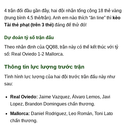
4 trận đối đầu gần đây, hai đội nhận tổng cộng 18 thẻ vàng
(trung bình 4.5 thẻ/trận). Anh em nào thích “ăn line” thì
kèo
Tài thẻ phạt (trên 3 thẻ)
đáng để thử đó!
Dự đoán tỷ số trận đấu
Theo nhận định của QQ88, trận này có thể kết thúc với tỷ
số: Real Oviedo 1-2 Mallorca.
Thông tin lực lượng trước trận
Tình hình lực lượng của hai đội trước trận đấu này như
sau:
Real Oviedo:
Jaime Vazquez, Álvaro Lemos, Javi
Lopez, Brandon Domingues chấn thương.
Mallorca:
Daniel Rodriguez, Leo Román, Toni Lato
chấn thương.