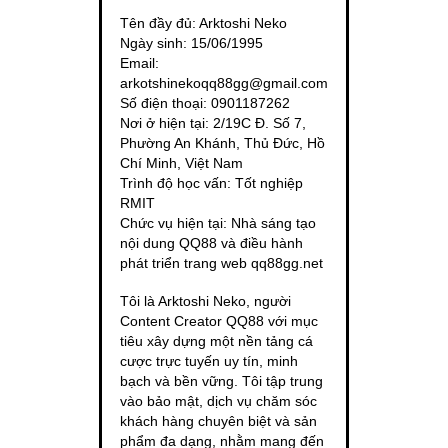
Tên đầy đủ: Arktoshi Neko
Ngày sinh: 15/06/1995
Email:
arkotshinekoqq88gg@gmail.com
Số điện thoại: 0901187262
Nơi ở hiện tại: 2/19C Đ. Số 7,
Phường An Khánh, Thủ Đức, Hồ
Chí Minh, Việt Nam
Trình độ học vấn: Tốt nghiệp
RMIT
Chức vụ hiện tại: Nhà sáng tạo
nội dung QQ88 và điều hành
phát triển trang web qq88gg.net
Tôi là Arktoshi Neko, người
Content Creator QQ88 với mục
tiêu xây dựng một nền tảng cá
cược trực tuyến uy tín, minh
bạch và bền vững. Tôi tập trung
vào bảo mật, dịch vụ chăm sóc
khách hàng chuyên biệt và sản
phẩm đa dạng, nhằm mang đến