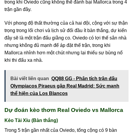
trong khi Oviedo cũng không thể đánh bại Mallorca trong 4
trận gần đây.
Với phong độ thất thường của cả hai đội, cộng với sự thận
trọng trong lối chơi và lịch sử đối đầu ít bàn thắng, dự kiến
đây sẽ là một trận đấu giằng co. Oviedo có lợi thế sân nhà
nhưng không đủ mạnh để áp đặt thế trận, trong khi
Mallorca nhỉnh hơn một chút nhưng lại thiếu sự bùng nổ
khi thi đấu xa nhà.
Bài viết liên quan
QQ88 GG - Phân tích trận đấu
Olympiacos Piraeus gặp Real Madrid: Sức mạnh
thể hiện của Los Blancos
Dự đoán kèo thơm Real Oviedo vs Mallorca
Kèo Tài Xỉu (Bàn thắng)
Trong 5 trận gần nhất của Oviedo, tổng cộng có 9 bàn