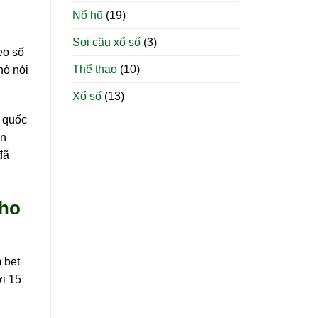
Nổ hũ
(19)
Soi cầu xổ số
(3)
eo số
Thể thao
(10)
hó nói
Xổ số
(13)
i quốc
on
đã
Cho
 bet
ới 15