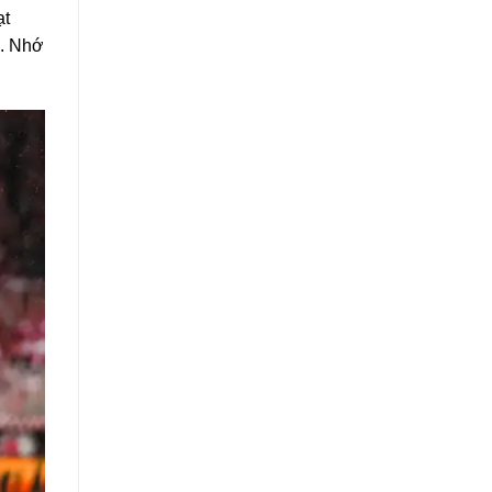
ạt
n. Nhớ