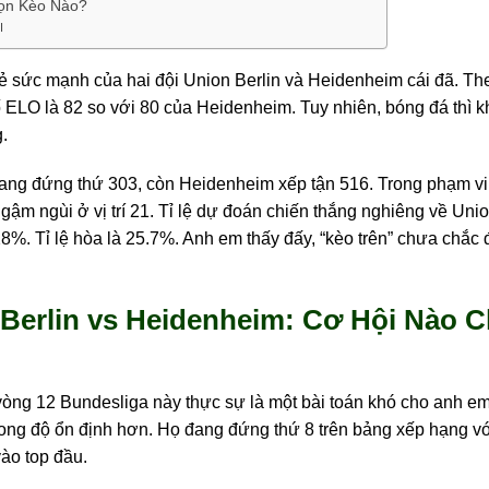
ọn Kèo Nào?
I
ẻ sức mạnh của hai đội Union Berlin và Heidenheim cái đã. Th
số ELO là 82 so với 80 của Heidenheim. Tuy nhiên, bóng đá thì k
.
đang đứng thứ 303, còn Heidenheim xếp tận 516. Trong phạm v
gậm ngùi ở vị trí 21. Tỉ lệ dự đoán chiến thắng nghiêng về Uni
28%. Tỉ lệ hòa là 25.7%. Anh em thấy đấy, “kèo trên” chưa chắc 
Berlin vs Heidenheim: Cơ Hội Nào 
vòng 12 Bundesliga này thực sự là một bài toán khó cho anh em
phong độ ổn định hơn. Họ đang đứng thứ 8 trên bảng xếp hạng v
ào top đầu.