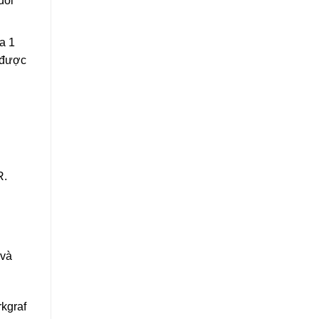
đối
a 1
g được
R.
 và
rkgraf