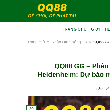
Bỏ
qua
nội
dung
TRANG CHỦ
GIỚI THI
Trang chủ
»
Nhận Định Bóng Đá
»
QQ88 GG 
QQ88 GG – Phân t
Heidenheim: Dự báo m
ĐĂNG V
29