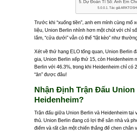
Dự Đoán Tỉ Số: Anh Em Ch
Tác giả ARKTOSH
Trước khi “xuống tiền”, anh em mình cùng mổ x
liệu, Union Berlin nhỉnh hơn một chút với chỉ 
lắm, “cửa dưới” vẫn có thể “lật kèo” như thường
Xét về thứ hạng ELO tổng quan, Union Berlin 
gia, Union Berlin xếp thứ 15, còn Heidenheim n
Berlin với 46.3%, trong khi Heidenheim chỉ có 
“ăn” được đâu!
Nhận Định Trận Đấu Union 
Heidenheim?
Trận đấu giữa Union Berlin và Heidenheim tại 
thủ. Union Berlin đang có lợi thế sân nhà và 
điểm và rất cần một chiến thắng để chen chân v