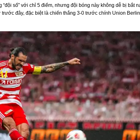
đội sổ” với chỉ 5 điểm, nhưng đội bóng này không dễ bị bắt n
trước đây, đặc biệt là chiến thắng 3-0 trước chính Union Berli