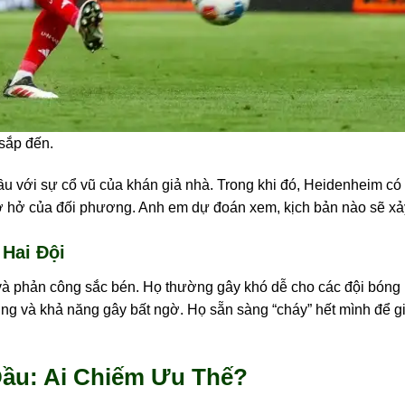
 sắp đến.
u với sự cổ vũ của khán giả nhà. Trong khi đó, Heidenheim có 
ơ hở của đối phương. Anh em dự đoán xem, kịch bản nào sẽ xả
 Hai Đội
và phản công sắc bén. Họ thường gây khó dễ cho các đội bóng 
ờng và khả năng gây bất ngờ. Họ sẵn sàng “cháy” hết mình để g
Đầu: Ai Chiếm Ưu Thế?