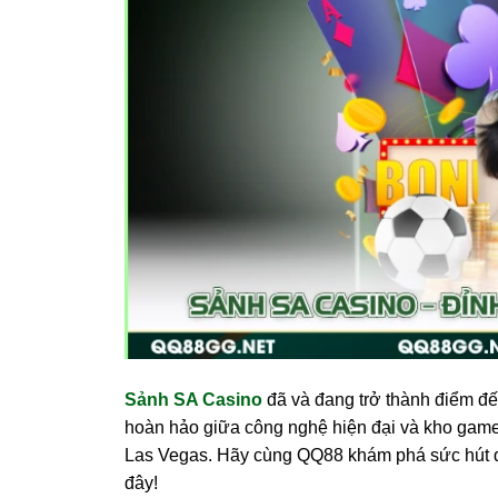
Sảnh SA Casino
đã và đang trở thành điểm đến
hoàn hảo giữa công nghệ hiện đại và kho game
Las Vegas. Hãy cùng QQ88 khám phá sức hút đ
đây!