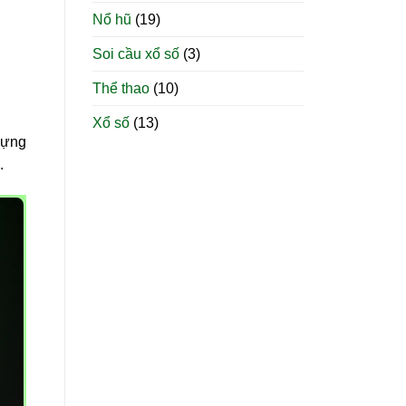
Nổ hũ
(19)
Soi cầu xổ số
(3)
Thể thao
(10)
Xổ số
(13)
dựng
.