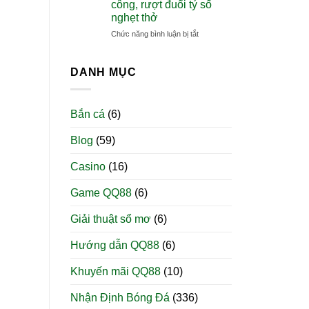
công, rượt đuổi tỷ số
toan
chìa
Sĩ
nghẹt thở
tính
khóa
vs
này
vàng
Bosnia:
ở
Chức năng bình luận bị tắt
định
Đại
QQ88
đoạt
tiệc
–
số
phạt
Soi
DANH MỤC
phận
góc
kèo
trận
bùng
Jordan
đấu
nổ
vs
Bắn cá
(6)
và
Algeria
kịch
23h00
bản
Blog
(59)
ngày
bất
23/6:
ngờ
Đại
Casino
(16)
phút
chiến
chót
tấn
Game QQ88
(6)
công,
rượt
Giải thuật sổ mơ
(6)
đuổi
tỷ
Hướng dẫn QQ88
(6)
số
nghẹt
thở
Khuyến mãi QQ88
(10)
Nhận Định Bóng Đá
(336)