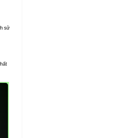
ch sử
chất