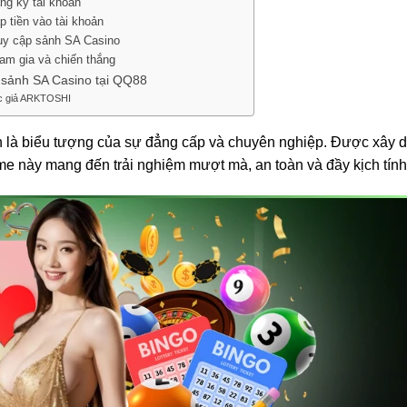
ng ký tài khoản
 tiền vào tài khoản
uy cập sảnh SA Casino
am gia và chiến thắng
 sảnh SA Casino tại QQ88
c giả ARKTOSHI
òn là biểu tượng của sự đẳng cấp và chuyên nghiệp. Được xây 
me này mang đến trải nghiệm mượt mà, an toàn và đầy kịch tính