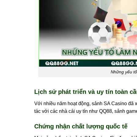
Những yếu tố
Lịch sử phát triển và uy tín toàn c
Với nhiều năm hoạt động, sảnh SA Casino đã xâ
tác với các nhà cái uy tín như QQ88, sảnh game
Chứng nhận chất lượng quốc tế