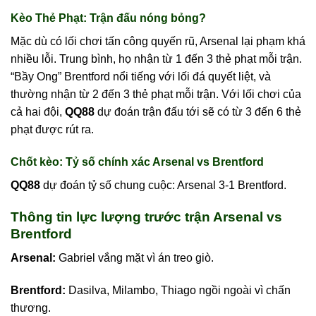
Kèo Thẻ Phạt: Trận đấu nóng bỏng?
Mặc dù có lối chơi tấn công quyến rũ, Arsenal lại phạm khá
nhiều lỗi. Trung bình, họ nhận từ 1 đến 3 thẻ phạt mỗi trận.
“Bầy Ong” Brentford nổi tiếng với lối đá quyết liệt, và
thường nhận từ 2 đến 3 thẻ phạt mỗi trận. Với lối chơi của
cả hai đội,
QQ88
dự đoán trận đấu tới sẽ có từ 3 đến 6 thẻ
phạt được rút ra.
Chốt kèo: Tỷ số chính xác Arsenal vs Brentford
QQ88
dự đoán tỷ số chung cuộc: Arsenal 3-1 Brentford.
Thông tin lực lượng trước trận Arsenal vs
Brentford
Arsenal:
Gabriel vắng mặt vì án treo giò.
Brentford:
Dasilva, Milambo, Thiago ngồi ngoài vì chấn
thương.