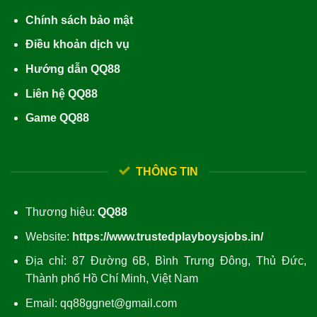
Chính sách bảo mật
Điều khoản dịch vụ
Hướng dẫn QQ88
Liên hệ QQ88
Game QQ88
THÔNG TIN
Thương hiệu:
QQ88
Website:
https://www.trustedplayboysjobs.in/
Địa chỉ: 87 Đường 6B, Bình Trưng Đông, Thủ Đức,
Thành phố Hồ Chí Minh, Việt Nam
Email: qq88ggnet@gmail.com