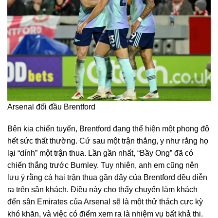
Arsenal đối đầu Brentford
Bên kia chiến tuyến, Brentford đang thể hiện một phong độ
hết sức thất thường. Cứ sau một trận thắng, y như rằng họ
lại “dính” một trận thua. Lần gần nhất, “Bầy Ong” đã có
chiến thắng trước Burnley. Tuy nhiên, anh em cũng nên
lưu ý rằng cả hai trận thua gần đây của Brentford đều diễn
ra trên sân khách. Điều này cho thấy chuyến làm khách
đến sân Emirates của Arsenal sẽ là một thử thách cực kỳ
khó khăn, và việc có điểm xem ra là nhiệm vụ bất khả thi.