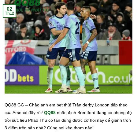
02
Th12
QQ88 GG – Chào anh em bet thủ! Trận derby London tiếp theo
của Arsenal đây rồi!
QQ88
nhận định Brentford đang có phong độ
trồi sụt, liệu Pháo Thủ có tận dụng được cơ hội này để giành trọn
3 điểm trên sân nhà? Cùng soi kèo thơm nào!