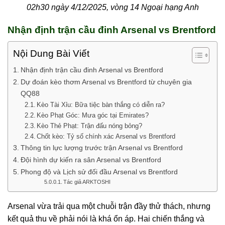
02h30 ngày 4/12/2025, vòng 14 Ngoại hạng Anh
Nhận định trận cầu đinh Arsenal vs Brentford
Nội Dung Bài Viết
Nhận định trận cầu đinh Arsenal vs Brentford
Dự đoán kèo thơm Arsenal vs Brentford từ chuyên gia
QQ88
Kèo Tài Xỉu: Bữa tiệc bàn thắng có diễn ra?
Kèo Phạt Góc: Mưa góc tại Emirates?
Kèo Thẻ Phạt: Trận đấu nóng bỏng?
Chốt kèo: Tỷ số chính xác Arsenal vs Brentford
Thông tin lực lượng trước trận Arsenal vs Brentford
Đội hình dự kiến ra sân Arsenal vs Brentford
Phong độ và Lịch sử đối đầu Arsenal vs Brentford
Tác giả ARKTOSHI
Arsenal vừa trải qua một chuỗi trận đầy thử thách, nhưng
kết quả thu về phải nói là khá ổn áp. Hai chiến thắng và