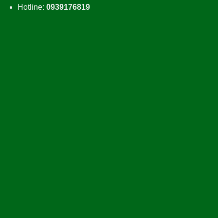
Hotline:
0939176819