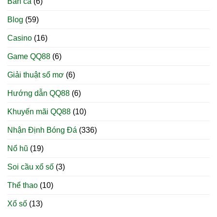
Bắn cá
(6)
Algeria
góc
đoạt
này
23h00
bùng
số
Blog
(59)
ngày
nổ
phận
23/6:
và
trận
Đại
kịch
Casino
(16)
đấu
chiến
bản
tấn
bất
Game QQ88
(6)
công,
ngờ
rượt
phút
Giải thuật sổ mơ
(6)
đuổi
chót
tỷ
Hướng dẫn QQ88
(6)
số
nghẹt
thở
Khuyến mãi QQ88
(10)
Nhận Định Bóng Đá
(336)
Nổ hũ
(19)
Soi cầu xổ số
(3)
Thể thao
(10)
Xổ số
(13)