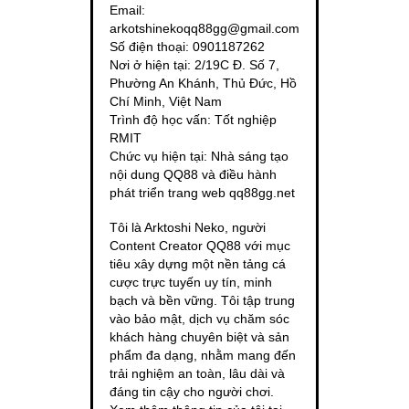
Email:
arkotshinekoqq88gg@gmail.com
Số điện thoại: 0901187262
Nơi ở hiện tại: 2/19C Đ. Số 7,
Phường An Khánh, Thủ Đức, Hồ
Chí Minh, Việt Nam
Trình độ học vấn: Tốt nghiệp
RMIT
Chức vụ hiện tại: Nhà sáng tạo
nội dung QQ88 và điều hành
phát triển trang web qq88gg.net
Tôi là Arktoshi Neko, người
Content Creator QQ88 với mục
tiêu xây dựng một nền tảng cá
cược trực tuyến uy tín, minh
bạch và bền vững. Tôi tập trung
vào bảo mật, dịch vụ chăm sóc
khách hàng chuyên biệt và sản
phẩm đa dạng, nhằm mang đến
trải nghiệm an toàn, lâu dài và
đáng tin cậy cho người chơi.