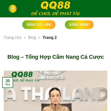
Bỏ
qua
nội
dung
ĐĂNG KÝ +58K
ĐĂNG NHẬP
Trang chủ
»
Blog
»
Trang 2
Blog – Tổng Hợp Cẩm Nang Cá Cược
30
Th1