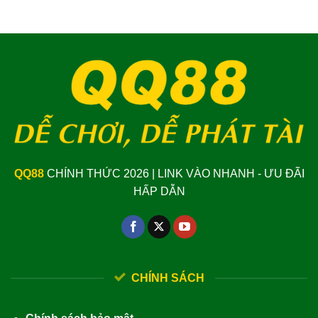
QQ88
CHÍNH THỨC 2026 | LINK VÀO NHANH - ƯU ĐÃI
HẤP DẪN
CHÍNH SÁCH