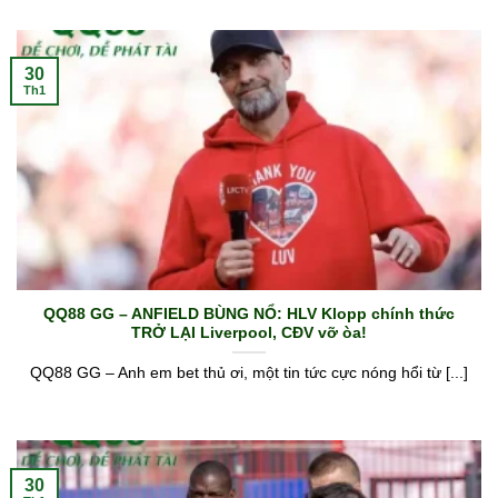
30
Th1
QQ88 GG – ANFIELD BÙNG NỔ: HLV Klopp chính thức
TRỞ LẠI Liverpool, CĐV vỡ òa!
QQ88 GG – Anh em bet thủ ơi, một tin tức cực nóng hổi từ [...]
30